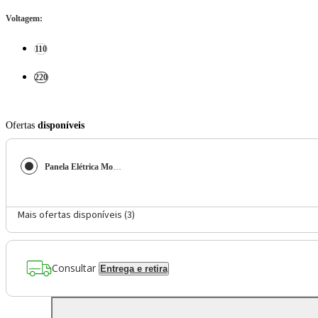
Voltagem
:
110
220
Ofertas
disponíveis
Panela Elétrica Mondial Pratic 6I PE-43-6X
Mais ofertas disponíveis (
3
)
Consultar
Entrega e retira