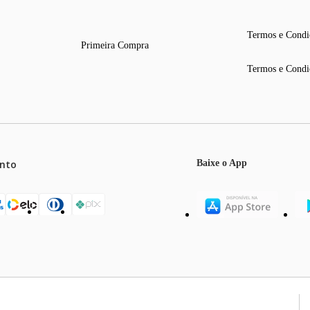
Termos e Condi
Primeira Compra
Termos e Condi
nto
Baixe o App
mos o máximo de 5 itens por produto ou enquanto durarem nossos e
o válidos exclusivamente para compras efetuadas no site, podendo di