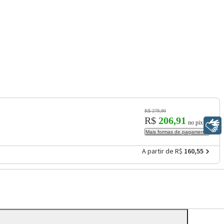
R$ 279,90
R$
206,91
no pix
Libras
Mais formas de pagamento
A partir de R$
160,55