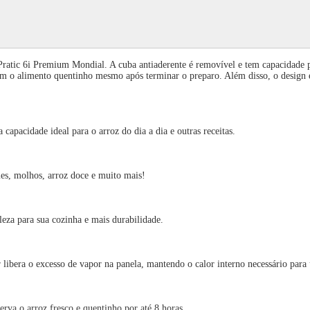
a Pratic 6i Premium Mondial. A cuba antiaderente é removível e tem capacidade
ém o alimento quentinho mesmo após terminar o preparo. Além disso, o design e
cidade ideal para o arroz do dia a dia e outras receitas.
 molhos, arroz doce e muito mais!
 para sua cozinha e mais durabilidade.
 o excesso de vapor na panela, mantendo o calor interno necessário para 
 o arroz fresco e quentinho por até 8 horas.