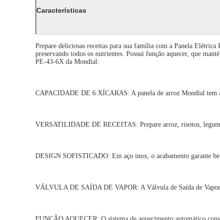
Características
Prepare deliciosas receitas para sua família com a Panela Elétric
preservando todos os nutrientes. Possui função aquecer, que mant
PE-43-6X da Mondial:
CAPACIDADE DE 6 XÍCARAS: A panela de arroz Mondial tem a capa
VERSATILIDADE DE RECEITAS: Prepare arroz, risotos, legumes,
DESIGN SOFISTICADO: Em aço inox, o acabamento garante beleza
VÁLVULA DE SAÍDA DE VAPOR: A Válvula de Saída de Vapor libera
FUNÇÃO AQUECER: O sistema de aquecimento automático conserva