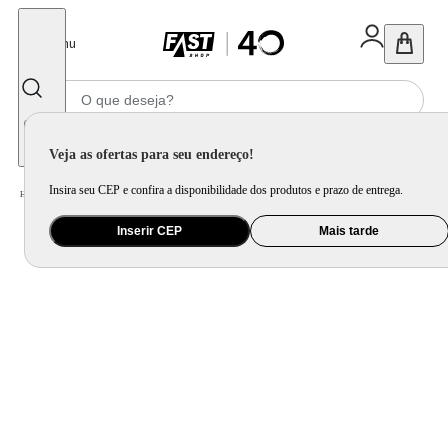
Fechar
Menu
Informe seu CEP
Veja as ofertas para seu endereço!
Insira seu CEP e confira a disponibilidade dos produtos e prazo de entrega.
Home
/
Utilidade Doméstica
/
Cozinha
/
Jogo de Panela e Panela Avulsa
Inserir CEP
Mais tarde