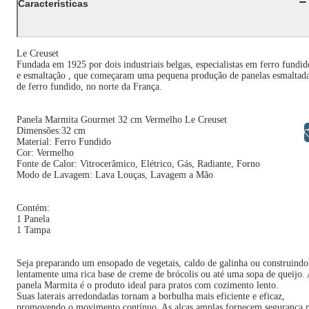
Características
Le Creuset
Fundada em 1925 por dois industriais belgas, especialistas em ferro fundid
e esmaltação , que começaram uma pequena produção de panelas esmaltad
de ferro fundido, no norte da França.
Panela Marmita Gourmet 32 cm Vermelho Le Creuset
Dimensões:32 cm
Libras
Material: Ferro Fundido
Cor: Vermelho
Fonte de Calor: Vitrocerâmico, Elétrico, Gás, Radiante, Forno
Modo de Lavagem: Lava Louças, Lavagem a Mão
Contém:
1 Panela
1 Tampa
Seja preparando um ensopado de vegetais, caldo de galinha ou construindo
lentamente uma rica base de creme de brócolis ou até uma sopa de queijo.
panela Marmita é o produto ideal para pratos com cozimento lento.
Suas laterais arredondadas tornam a borbulha mais eficiente e eficaz,
promovendo o movimento contínuo. As alças amplas fornecem segurança 