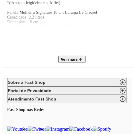
*(exceto a frigideira e a skillet)
Panela Molheira Signature 18 cm Laranja Le Creuset
Capacidade: 2,2 litros
Dimensões: 18 cm
Material: Ferro Fundido Esmaltado/Aço Inox
Cor: Laranja
Fogões: Gás/Elétrico/Halogêneo/Indução
Contém:
1 panela molheira com tampa
O interior curvado e a base arredondada desta panela tornam o preparo de
Ver mais
molhos uma tarefa fácil. Com a ajuda de um fouet, faça molhos bechamel
oníricos! O cabo alongado e uma alça de apoio providenciam um controle
fundamental em cima no fogão nesse tipo de preparo.
Sobre a Fast Shop
Portal de Privacidade
Atendimento Fast Shop
Fast Shop nas Redes