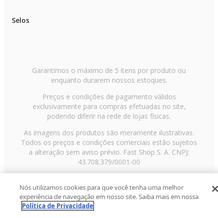
Selos
Garantimos o máximo de 5 itens por produto ou
enquanto durarem nossos estoques.
Preços e condições de pagamento válidos
exclusivamente para compras efetuadas no site,
podendo diferir na rede de lojas físicas.
As imagens dos produtos são meramente ilustrativas.
Todos os preços e condições comerciais estão sujeitos
a alteração sem aviso prévio. Fast Shop S. A. CNPJ:
43.708.379/0001-00
Avenida Zaki Narchi, nº 1650, sobreloja, Carandiru, São
Nós utilizamos cookies para que você tenha uma melhor
Paulo/SP, CEP 02029-001, Telefone: 11 3003-3728 ©
experiência de navegação em nosso site. Saiba mais em nossa
2013 Fast Shop - Todos os direitos reservados
RF
Política de Privacidade