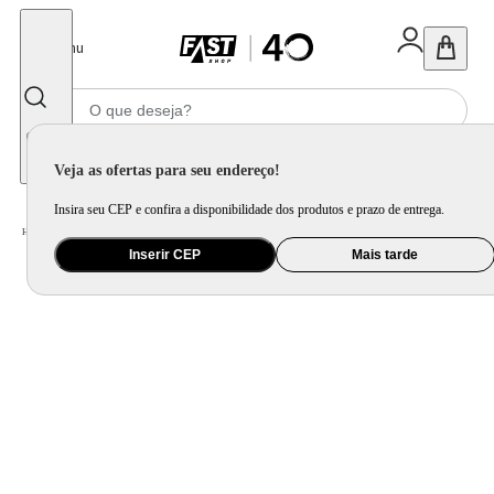
Fechar
Menu
Informe seu CEP
Veja as ofertas para seu endereço!
Insira seu CEP e confira a disponibilidade dos produtos e prazo de entrega.
Home
/
Utilidade Doméstica
/
Cozinha
/
Jogo de Panela e Panela Avulsa
Inserir CEP
Mais tarde