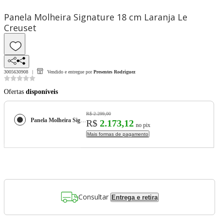
Panela Molheira Signature 18 cm Laranja Le
Creuset
3005630908
Vendido e entregue por
Presentes Rodriguez
Ofertas
disponíveis
R$ 2.299,00
Panela Molheira Signature 18 cm Laranja Le Creuset
R$
2.173,12
no pix
Mais formas de pagamento
Consultar
Entrega e retira