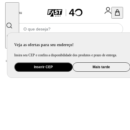
Fechar
Menu
Informe seu CEP
Veja as ofertas para seu endereço!
Insira seu CEP e confira a disponibilidade dos produtos e prazo de entrega.
Home
/
Utilidade Doméstica
/
Cozinha
/
Jogo de Panela e Panela Avulsa
Inserir CEP
Mais tarde