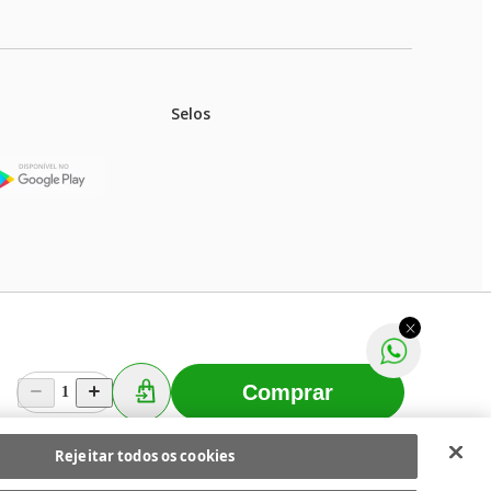
Selos
stoques.
ferir na rede de lojas físicas.
m aviso prévio. Fast Shop S. A. CNPJ: 43.708.379/0001-
Comprar
1
Selecionar os Cookies
 Fast Shop - Todos os direitos reservados
RF
Rejeitar todos os cookies