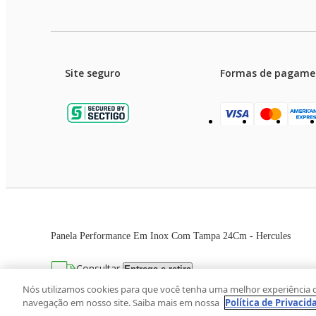
Site seguro
Formas de pagame
Garanti
Preços e condições de pagament
Panela Performance Em Inox Com Tampa 24Cm - Hercules
As imagens dos produtos são meramente ilustrativas. T
Consultar
Entrega e retira
Avenida Zaki Narchi, nº 1650, sobreloja, Ca
Nós utilizamos cookies para que você tenha uma melhor experiência 
navegação em nosso site. Saiba mais em nossa
Política de Privacid