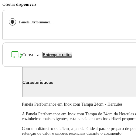
Ofertas
disponíveis
Panela Performance Em Inox Com Tampa 24Cm - Hercules
Consultar
Entrega e retira
Características
Panela Performance em Inox com Tampa 24cm - Hercules
A Panela Performance em Inox com Tampa de 24cm da Hercules é uma
cozinheiros mais exigentes, esta panela em aço inoxidável propor
Com um diâmetro de 24cm, a panela é ideal para o preparo de porç
retenção de calor e sabores essenciais durante o cozimento.