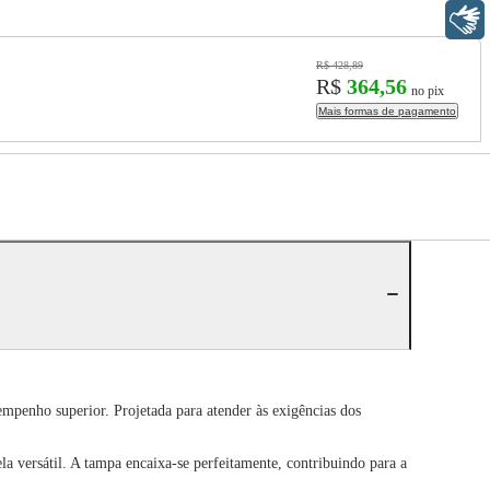
Libras
R$ 428,89
R$
364,56
no pix
Mais formas de pagamento
mpenho superior. Projetada para atender às exigências dos
 versátil. A tampa encaixa-se perfeitamente, contribuindo para a