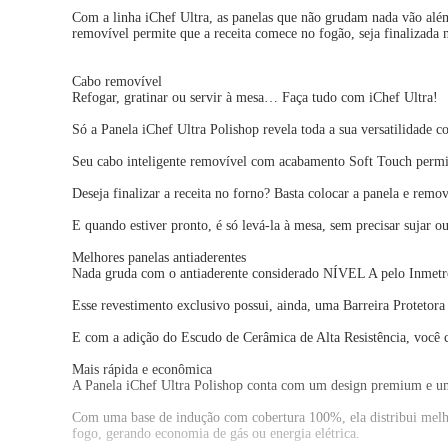
Com a linha iChef Ultra, as panelas que não grudam nada vão além
removível permite que a receita comece no fogão, seja finalizada
Cabo removível
Refogar, gratinar ou servir à mesa… Faça tudo com iChef Ultra!
Só a Panela iChef Ultra Polishop revela toda a sua versatilidade
Seu cabo inteligente removível com acabamento Soft Touch permite
Deseja finalizar a receita no forno? Basta colocar a panela e remove
E quando estiver pronto, é só levá-la à mesa, sem precisar sujar out
Melhores panelas antiaderentes
Nada gruda com o antiaderente considerado NÍVEL A pelo Inmetr
Esse revestimento exclusivo possui, ainda, uma Barreira Protetor
E com a adição do Escudo de Cerâmica de Alta Resistência, você c
Mais rápida e econômica
A Panela iChef Ultra Polishop conta com um design premium e uma 
Com uma base de indução com cobertura 100%, ela distribui melho
fogo, gerando economia de gás ou energia elétrica.