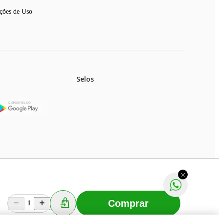
ções de Uso
Selos
stoques.
ferir na rede de lojas físicas.
m aviso prévio. Fast Shop S. A. CNPJ: 43.708.379/0001-
Comprar
1
Selecionar os Cookies