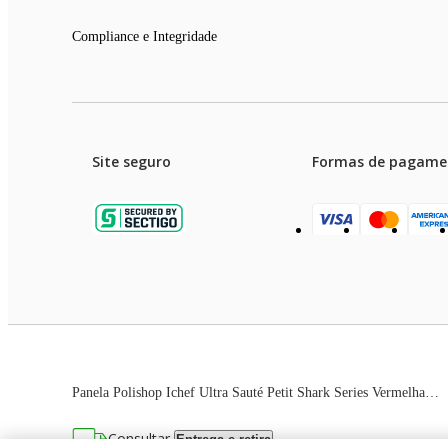
Compliance e Integridade
Site seguro
Formas de pagame
Garanti
Preços e condições de pagament
Panela Polishop Ichef Ultra Sauté Petit Shark Series Vermelha 20cm
As imagens dos produtos são meramente ilustrativas. T
Consultar
Entrega e retira