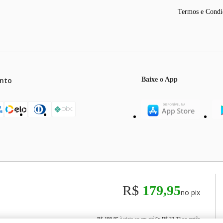
Termos e Condi
nto
Baixe o App
mos o máximo de 5 itens por produto ou enquanto durarem nossos e
o válidos exclusivamente para compras efetuadas no site, podendo di
R$
179,95
no pix
odos os preços e condições comerciais estão sujeitos a alteração se
00
R$ 199,95
à vista ou em até
6
x
R$ 33,32
no cartão