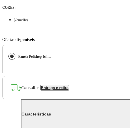
CORES
:
Vermelho
Ofertas
disponíveis
Panela Polishop Ichef Ultra Sauté Petit Shark Series Vermelha 20cm
Consultar
Entrega e retira
Características