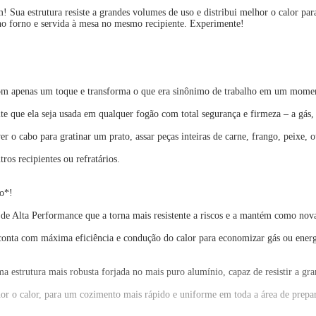
! Sua estrutura resiste a grandes volumes de uso e distribui melhor o calor p
 no forno e servida à mesa no mesmo recipiente. Experimente!
 com apenas um toque e transforma o que era sinônimo de trabalho em um moment
 que ela seja usada em qualquer fogão com total segurança e firmeza – a gás, 
r o cabo para gratinar um prato, assar peças inteiras de carne, frango, peixe, ou
ros recipientes ou refratários.
o*!
a de Alta Performance que a torna mais resistente a riscos e a mantém como no
onta com máxima eficiência e condução do calor para economizar gás ou energi
estrutura mais robusta forjada no mais puro alumínio, capaz de resistir a gr
r o calor, para um cozimento mais rápido e uniforme em toda a área de prepar