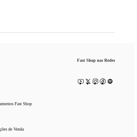
nos seus armários!
mais segura para a sua saúde e a da sua família.
Fast Shop nas Redes
r!
amentos Fast Shop
ções de Venda