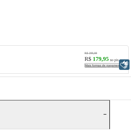
R$ 299,88
R$
179,95
no pix
Libras
Mais formas de pagamento