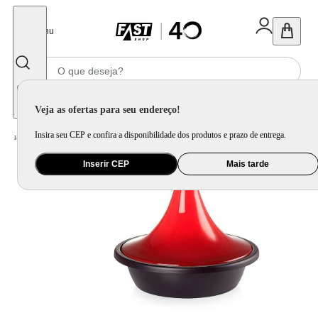
Fechar
Menu
Informe seu CEP
Veja as ofertas para seu endereço!
Insira seu CEP e confira a disponibilidade dos produtos e prazo de entrega.
Home
/
Utilidade Doméstica
/
Cozinha
/
Jogo de Panela e Panela Avulsa
Inserir CEP
Mais tarde