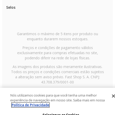
Selos
Garantimos o máximo de 5 itens por produto ou
enquanto durarem nossos estoques.
Preços e condições de pagamento válidos
exclusivamente para compras efetuadas no site,
podendo diferir na rede de lojas físicas.
As imagens dos produtos são meramente ilustrativas.
Todos os preços e condições comerciais estão sujeitos
a alteração sem aviso prévio. Fast Shop S. A. CNPJ:
43.708.379/0001-00
Avenida Zaki Narchi, nº 1650, sobreloja, Carandiru, São
Nós utilizamos cookies para que você tenha uma melhor
Paulo/SP, CEP 02029-001, Telefone: 11 3003-3728 ©
experiência de navegação em nosso site. Saiba mais em nossa
2013 Fast Shop - Todos os direitos reservados
RF
Política de Privacidade