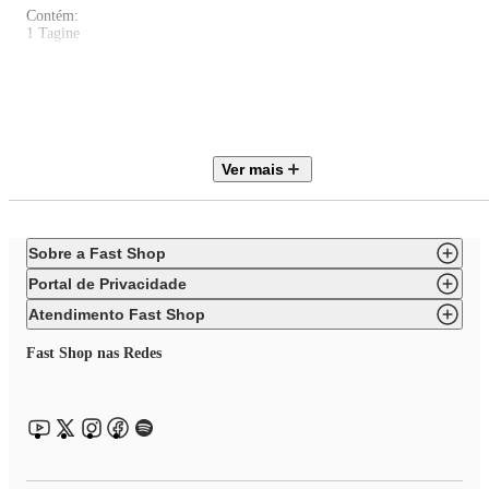
Contém:
1 Tagine
Tagine, recipiente tradicional marroquino de cozimento, projetada para
cozinhar lentamente carnes e legumes com uma pequena quantidade de
líquido, fortemente temperadas do norte da África.
A distintiva tampa de cerâmica em forma de cone promove a circulação de
vapor natural, oferecendo as mesmas propriedades de cozimento do origina
de barro. O vapor é re-condensado em gotas de água em suas paredes frias
Ver mais
que cai de volta nos ingredientes mantendo-os suculentos e úmidos.
A base de ferro fundido uniformemente distribui calor e pode ser usado e
qualquer fonte de calor, ou por conta própria como uma assadeira no forno
A panela de ferro fundido Le Creuset funciona de forma eficiente em
temperaturas de cozimento baixas a médias e mantém o calor de forma
Sobre a Fast Shop
eficaz, garantindo que o alimento permaneça quente por mais tempo.
Portal de Privacidade
Atendimento Fast Shop
Fast Shop nas Redes