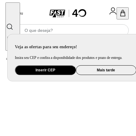
Fechar
Menu
Informe seu CEP
Veja as ofertas para seu endereço!
Insira seu CEP e confira a disponibilidade dos produtos e prazo de entrega.
Home
/
Utilidade Doméstica
/
Cozinha
/
Jogo de Panela e Panela Avulsa
Inserir CEP
Mais tarde