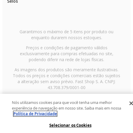
Selos
Garantimos o máximo de 5 itens por produto ou
enquanto durarem nossos estoques.
Preços e condições de pagamento válidos
exclusivamente para compras efetuadas no site,
podendo diferir na rede de lojas físicas.
As imagens dos produtos são meramente ilustrativas.
Todos os preços e condições comerciais estão sujeitos
a alteração sem aviso prévio. Fast Shop S. A. CNPJ:
43.708.379/0001-00
Avenida Zaki Narchi, nº 1650, sobreloja, Carandiru, São
Nós utilizamos cookies para que você tenha uma melhor
Paulo/SP, CEP 02029-001, Telefone: 11 3003-3728 ©
experiência de navegação em nosso site. Saiba mais em nossa
2013 Fast Shop - Todos os direitos reservados
RF
Política de Privacidade
Selecionar os Cookies