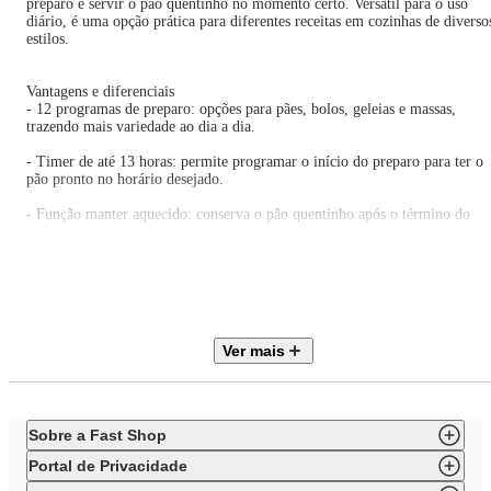
preparo e servir o pão quentinho no momento certo. Versátil para o uso
diário, é uma opção prática para diferentes receitas em cozinhas de diverso
estilos.
Vantagens e diferenciais
- 12 programas de preparo: opções para pães, bolos, geleias e massas,
trazendo mais variedade ao dia a dia.
- Timer de até 13 horas: permite programar o início do preparo para ter o
pão pronto no horário desejado.
- Função manter aquecido: conserva o pão quentinho após o término do
ciclo para servir na hora certa.
- Forma 3L antiaderente: acomoda pães de 700g ou 900g e facilita
desenformar e limpar.
- Painel digital: comandos intuitivos que simplificam a escolha dos
programas e o uso diário.
Ver mais
- Acessórios dosadores inclusos: copo e colher que ajudam na precisão das
medidas das receitas.
Sobre a Fast Shop
- As cores do produto podem variar de acordo com a calibração e resoluçã
do monitor ou tela utilizada.
Portal de Privacidade