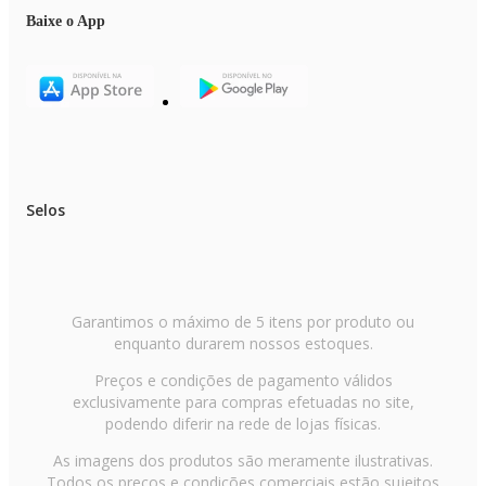
Peças laváveis em lava-louça: Não
Acompanha Medidores: Sim
Baixe o App
Quantidade de Volumes: 1
EAN: 7891356117848
Itens inclusos
01 Panificadora
01 copo dosador
01 colher dosadora
01 gancho para remoção do batedor
01 acessório para levantamento da forma
Selos
Garantimos o máximo de 5 itens por produto ou
enquanto durarem nossos estoques.
Preços e condições de pagamento válidos
exclusivamente para compras efetuadas no site,
podendo diferir na rede de lojas físicas.
As imagens dos produtos são meramente ilustrativas.
Todos os preços e condições comerciais estão sujeitos