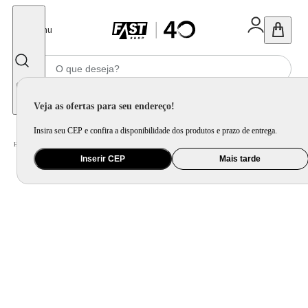
Fechar
Menu
Informe seu CEP
Veja as ofertas para seu endereço!
Insira seu CEP e confira a disponibilidade dos produtos e prazo de entrega.
Home
/
Eletroportátil
/
Cozinha Criativa
/
Máquina de Pão
Inserir CEP
Mais tarde