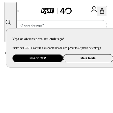
Fechar
Menu
Informe seu CEP
Veja as ofertas para seu endereço!
Insira seu CEP e confira a disponibilidade dos produtos e prazo de entrega.
Home
/
Áudio
/
Caixa de Som
/
Caixa Acústica e Auto-falante
Inserir CEP
Mais tarde