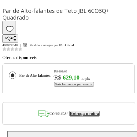
Par de Alto-falantes de Teto JBL 6CO3Q+
Quadrado
4000098510
Vendido e entregue por
JBL Oficial
Ofertas
disponíveis
R$ 999,00
Par de Alto-falantes de Teto JBL 6CO3Q+ Quadrado
R$
629,10
no pix
Mais formas de pagamento
Consultar
Entrega e retira