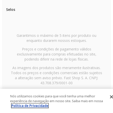
Selos
Garantimos o máximo de 5 itens por produto ou
enquanto durarem nossos estoques.
Preços e condições de pagamento válidos
exclusivamente para compras efetuadas no site,
podendo diferir na rede de lojas físicas.
As imagens dos produtos são meramente ilustrativas.
Todos os preços e condições comerciais estão sujeitos
a alteração sem aviso prévio. Fast Shop S. A. CNPJ:
43.708.379/0001-00
Avenida Zaki Narchi, nº 1650, sobreloja, Carandiru, São
Nós utilizamos cookies para que você tenha uma melhor
Paulo/SP, CEP 02029-001, Telefone: 11 3003-3728 ©
experiência de navegação em nosso site. Saiba mais em nossa
2013 Fast Shop - Todos os direitos reservados
RF
Política de Privacidade