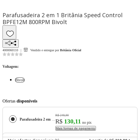
Parafusadeira 2 em 1 Britânia Speed Control
BPFE12M 800RPM Bivolt
4000060110
Vendido e entregue por
Britânia Oficial
Voltagem
:
Bivolt
Ofertas
disponíveis
R$ 249,90
Parafusadeira 2 em 1 Britânia Speed Control BPFE12M 800RPM
R$
130,11
no pix
Mais formas de pagamento