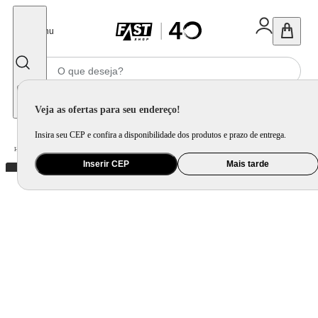
Fechar
Menu
Informe seu CEP
Veja as ofertas para seu endereço!
Insira seu CEP e confira a disponibilidade dos produtos e prazo de entrega.
Home
/
Ferramenta e Jardim
/
Ferramenta Elétrica
/
Parafusadeira 2 em 1 Britânia Speed Control BPFE12M 800RPM
Inserir CEP
Mais tarde