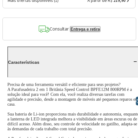
Mais ofertas disponíveis (
1
)
A partir de R$
219,90
Consultar
Entrega e retira
Características
Precisa de uma ferramenta versátil e eficiente para seus projetos?
A Parafusadeira 2 em 1 Britânia Speed Control BPFE12M 800RPM é a
solução ideal para você! Com ela, você realiza diversas tarefas com
agilidade e precisão, desde a montagem de móveis até pequenos reparos e
Libras
casa.
Sua bateria de Li-ion proporciona mais durabilidade e autonomia, enquant
a lanterna de LED integrada melhora a visibilidade em áreas escuras ou de
difícil acesso. Além disso, seu controle de velocidade no gatilho, adapta-se
às demandas de cada trabalho com total precisão.