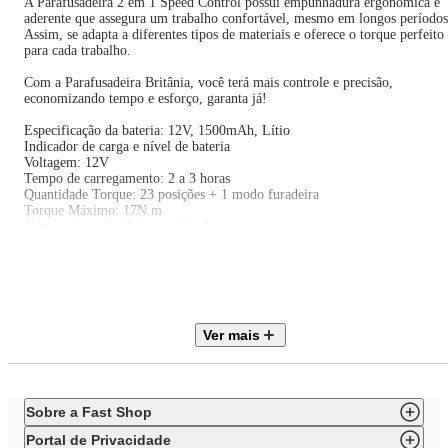
A Parafusadeira 2 em 1 Speed Control possui empunhadura ergonômica e
aderente que assegura um trabalho confortável, mesmo em longos períodos
Assim, se adapta a diferentes tipos de materiais e oferece o torque perfeito
para cada trabalho.
Com a Parafusadeira Britânia, você terá mais controle e precisão,
economizando tempo e esforço, garanta já!
Especificação da bateria: 12V, 1500mAh, Lítio
Indicador de carga e nível de bateria
Voltagem: 12V
Tempo de carregamento: 2 a 3 horas
Quantidade Torque: 23 posições + 1 modo furadeira
Torque Máximo: 17N.m
Número de velocidades: variável
RPM à vazio na velocidade máxima: 800RPM
Reversão de rotação
Gatilho de acionamento com velocidade variável - speed control
Diâmetro de perfuração: Madeira: 20mm, Aço: 8mm
Lanterna Led
Empunhadura de borracha
Ver mais
Área magnética para suporte de parafusos na superfície
Presilha para pendurar no cinto
Carregador - Bivolt automatico
Tamanho do Madril: 3/8" - 10mm.
Sobre a Fast Shop
Portal de Privacidade