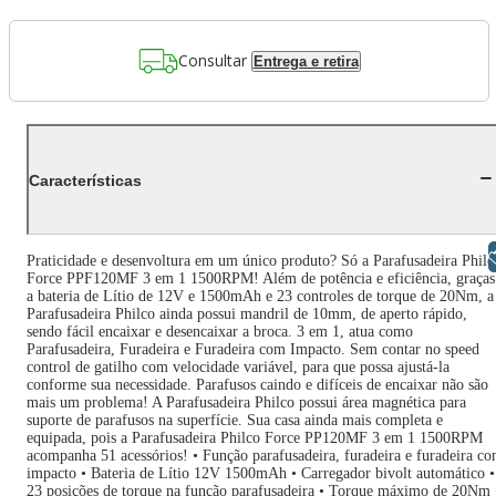
Consultar
Entrega e retira
Características
Libras
Praticidade e desenvoltura em um único produto? Só a Parafusadeira Philc
Force PPF120MF 3 em 1 1500RPM! Além de potência e eficiência, graças
a bateria de Lítio de 12V e 1500mAh e 23 controles de torque de 20Nm, a
Parafusadeira Philco ainda possui mandril de 10mm, de aperto rápido,
sendo fácil encaixar e desencaixar a broca. 3 em 1, atua como
Parafusadeira, Furadeira e Furadeira com Impacto. Sem contar no speed
control de gatilho com velocidade variável, para que possa ajustá-la
conforme sua necessidade. Parafusos caindo e difíceis de encaixar não são
mais um problema! A Parafusadeira Philco possui área magnética para
suporte de parafusos na superfície. Sua casa ainda mais completa e
equipada, pois a Parafusadeira Philco Force PP120MF 3 em 1 1500RPM
acompanha 51 acessórios! • Função parafusadeira, furadeira e furadeira c
impacto • Bateria de Lítio 12V 1500mAh • Carregador bivolt automático •
23 posições de torque na função parafusadeira • Torque máximo de 20Nm 