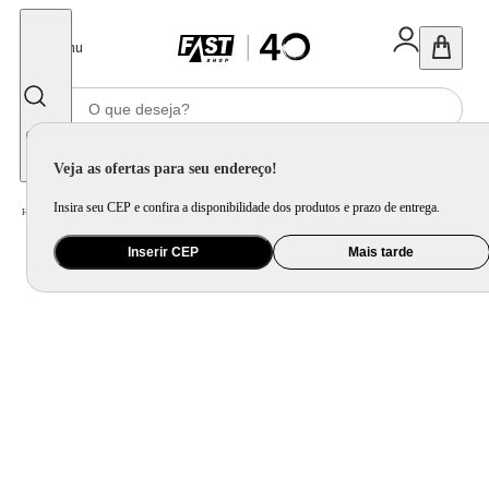
Fechar
Menu
Informe seu CEP
Veja as ofertas para seu endereço!
Insira seu CEP e confira a disponibilidade dos produtos e prazo de entrega.
Home
/
Ferramenta e Jardim
/
Ferramenta Elétrica
/
Parafusadeira Philco Force PPF120MF 3 em 1 1500RPM
Inserir CEP
Mais tarde