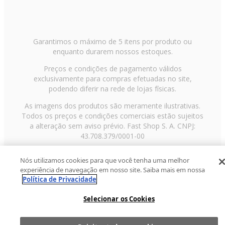
Garantimos o máximo de 5 itens por produto ou
enquanto durarem nossos estoques.
Preços e condições de pagamento válidos
exclusivamente para compras efetuadas no site,
podendo diferir na rede de lojas físicas.
As imagens dos produtos são meramente ilustrativas.
Todos os preços e condições comerciais estão sujeitos
a alteração sem aviso prévio. Fast Shop S. A. CNPJ:
43.708.379/0001-00
Avenida Zaki Narchi, nº 1650, sobreloja, Carandiru, São
Nós utilizamos cookies para que você tenha uma melhor
Paulo/SP, CEP 02029-001, Telefone: 11 3003-3728 ©
experiência de navegação em nosso site. Saiba mais em nossa
2013 Fast Shop - Todos os direitos reservados
RF
Política de Privacidade
Selecionar os Cookies