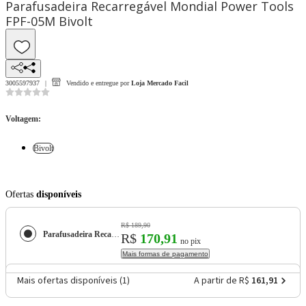
Parafusadeira Recarregável Mondial Power Tools
FPF-05M Bivolt
3005597937
Vendido e entregue por
Loja Mercado Facil
Voltagem
:
Bivolt
Ofertas
disponíveis
R$ 189,90
Parafusadeira Recarregável Mondial Power Tools FPF-05M
R$
170,91
no pix
Mais formas de pagamento
Mais ofertas disponíveis (
1
)
A partir de R$
161,91