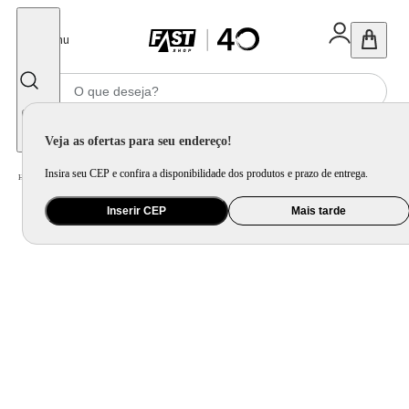
Fechar
Menu
Informe seu CEP
Veja as ofertas para seu endereço!
Insira seu CEP e confira a disponibilidade dos produtos e prazo de entrega.
Home
/
Ferramenta e Jardim
/
Ferramenta Elétrica
/
Parafusadeira Recarregável Mondial Power Tools FPF-05M
Inserir CEP
Mais tarde