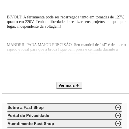
BIVOLT: A ferramenta pode ser recarregada tanto em tomadas de 127V,
quanto em 220V. Tenha a liberdade de realizar seus projetos em qualquer
lugar, independente da voltagem!
MANDRIL PARA MAIOR PRECISÃO: Seu mandril de 1/4" é de aperto
rápido e ideal para que a broca fique bem presa e centrada durante a
operação, proporcionando precisão e segurança ao furar.
VELOCIDADE REVERSÍVEL: A ferramenta tem rotação reversível, idea
para retirar os parafusos e punho ergonômico, para um manuseio seguro.
Ver mais
CONTROLE DE TORQUE: Para maior eficiência, ajuste as posições de
torque de acordo com o material a ser parafusado ou perfurado.
Sobre a Fast Shop
Portal de Privacidade
MANDRIL COM FIXADOR MAGNÉTICO: Garante mais praticidade na
hora de usar e na hora de trocar as brocas.
Atendimento Fast Shop