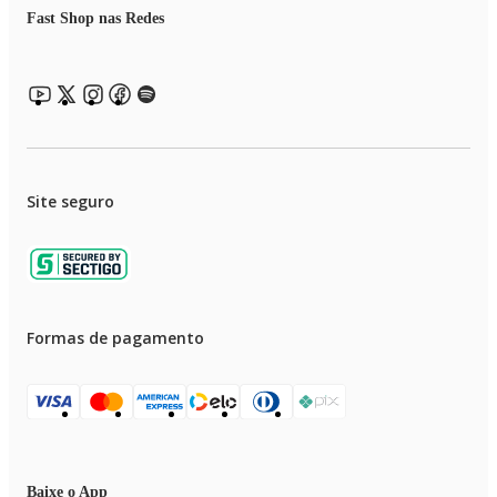
Fast Shop nas Redes
LANTERNA LED: Uma forte aliada até no escuro! A ferramenta possui
lanterna Led e permite realizar projetos até em locais com pouca
luminosidade.
MALETA COM 44 ACESSÓRIOS: A FPF-05M vem acompanhada de um
maleta com acessórios. São 8 soquetes, 34 bits, 1 adaptador e 1
prolongador. A maleta facilita o armazenamento e transporte das peças.
Site seguro
UM ANO DE GARANTIA MONDIAL: A Mondial é a escolha de milhões
de consumidores. Mondial, a escolha inteligente!
Formas de pagamento
Baixe o App