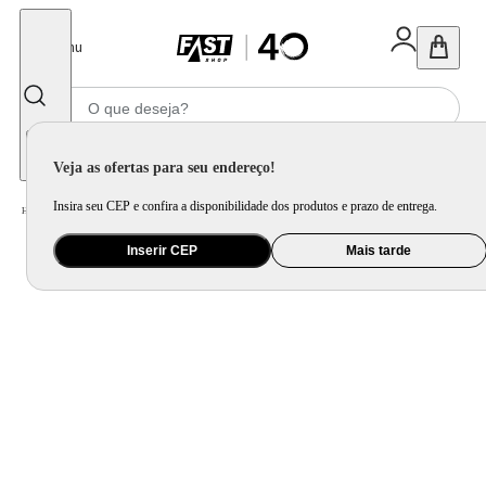
Fechar
Menu
Informe seu CEP
Veja as ofertas para seu endereço!
Insira seu CEP e confira a disponibilidade dos produtos e prazo de entrega.
Home
/
Eletroportátil
/
Equipamento de Limpeza
/
Passadeira à Vapor
Inserir CEP
Mais tarde