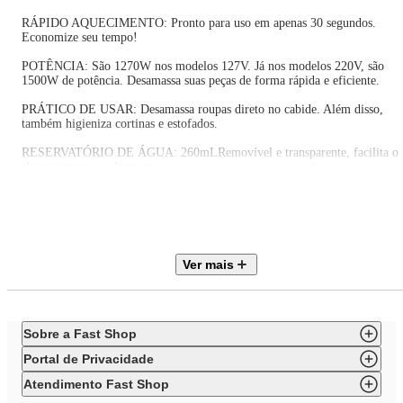
RÁPIDO AQUECIMENTO: Pronto para uso em apenas 30 segundos.
Economize seu tempo!
POTÊNCIA: São 1270W nos modelos 127V. Já nos modelos 220V, são
1500W de potência. Desamassa suas peças de forma rápida e eficiente.
PRÁTICO DE USAR: Desamassa roupas direto no cabide. Além disso,
também higieniza cortinas e estofados.
RESERVATÓRIO DE ÁGUA: 260mLRemovível e transparente, facilita o
abastecimento e a limpeza.
PORTÁTIL: Por ter cabo de 1,9 metros e ser fácil de transportar, o
vaporizador Mondial desamassa e higieniza as roupas em qualquer lugar.
Além disso, o cabo tem giro de 360° e proporciona maior comodidade
durante o uso.
Ver mais
VAPOR CONTÍNUO: Controle de vapor com trava para uso contínuo.
BOCAL EM AÇO INOX: Grande área para remover vincos rapidamente.
ESCOVA PARA TECIDOS: Para uso em tecidos delicados e remoção dos
Sobre a Fast Shop
pelos das roupas.
Portal de Privacidade
ACOMPANHA COPO MEDIDOR: Auxilia o abastecimento do reservatóri
de água.
Atendimento Fast Shop