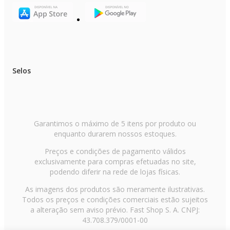
Suporte para Cabide: Não
Requer Montagem: Não
Dificuldade de Montagem: Simples
Altura do Produto: 27,00cm
Largura do Produto: 10,20cm
Profundidade do Produto: 14,60cm
Peso do Produto: 0,76kg
Quantidade de Volumes: 1
Selos
EAN: 7898578153098
Garantia: 1 ano
Itens inclusos
01 passadeira a vapor portátil
01 escova para tecidos
Garantimos o máximo de 5 itens por produto ou
01 copo medidor
enquanto durarem nossos estoques.
01 manual de instruções
Preços e condições de pagamento válidos
exclusivamente para compras efetuadas no site,
podendo diferir na rede de lojas físicas.
As imagens dos produtos são meramente ilustrativas.
Todos os preços e condições comerciais estão sujeitos
a alteração sem aviso prévio. Fast Shop S. A. CNPJ:
43.708.379/0001-00