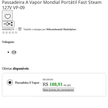
Passadeira A Vapor Mondial Portátil Fast Steam
127V VP-09
4000098270
Vendido e entregue por
Webcontinental Marketplace
Voltagem
:
110
Ofertas
disponíveis
R$ 209,90
Passadeira A Vapor Mondial Portátil Fast Steam 127V VP-09
R$
188,91
no pix
Mais formas de pagamento