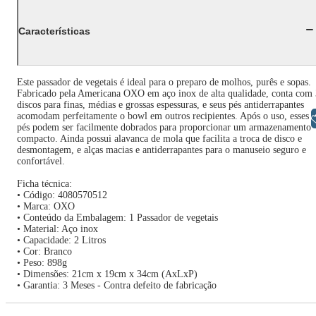
Características
Este passador de vegetais é ideal para o preparo de molhos, purês e sopas.
Fabricado pela Americana OXO em aço inox de alta qualidade, conta com 
discos para finas, médias e grossas espessuras, e seus pés antiderrapantes
acomodam perfeitamente o bowl em outros recipientes. Após o uso, esses
Libras
pés podem ser facilmente dobrados para proporcionar um armazenamento
compacto. Ainda possui alavanca de mola que facilita a troca de disco e
desmontagem, e alças macias e antiderrapantes para o manuseio seguro e
confortável.
Ficha técnica:
• Código: 4080570512
• Marca: OXO
• Conteúdo da Embalagem: 1 Passador de vegetais
• Material: Aço inox
• Capacidade: 2 Litros
• Cor: Branco
• Peso: 898g
• Dimensões: 21cm x 19cm x 34cm (AxLxP)
• Garantia: 3 Meses - Contra defeito de fabricação