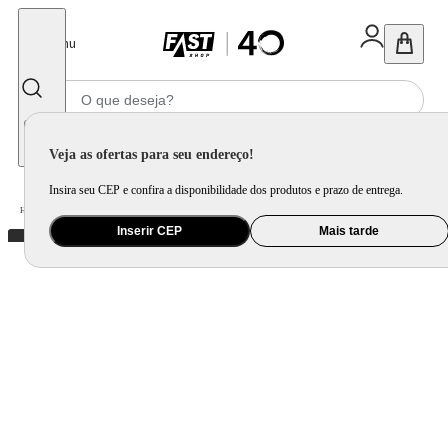
Fechar
Menu
Informe seu CEP
Veja as ofertas para seu endereço!
Insira seu CEP e confira a disponibilidade dos produtos e prazo de entrega.
Home
/
Utilidade Doméstica
/
Cozinha
/
Utensílio de Preparo
Inserir CEP
Mais tarde