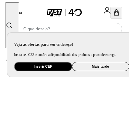
Fechar
Menu
Informe seu CEP
Veja as ofertas para seu endereço!
Insira seu CEP e confira a disponibilidade dos produtos e prazo de entrega.
Home
/
Brinquedo e Colecionável
/
Para Colecionar
Inserir CEP
Mais tarde