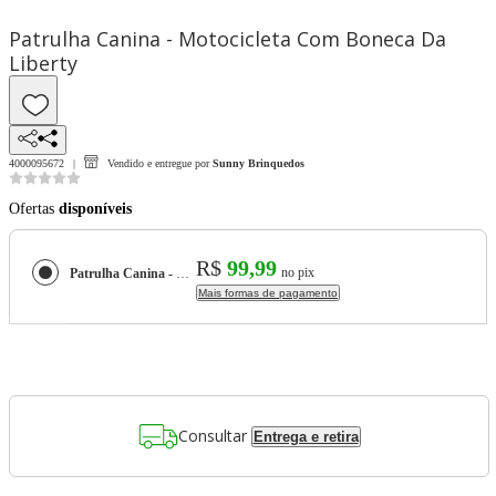
Patrulha Canina - Motocicleta Com Boneca Da
Liberty
4000095672
Vendido e entregue por
Sunny Brinquedos
Ofertas
disponíveis
R$
99,99
no pix
Patrulha Canina - Motocicleta Com Boneca Da Liberty
Mais formas de pagamento
Consultar
Entrega e retira