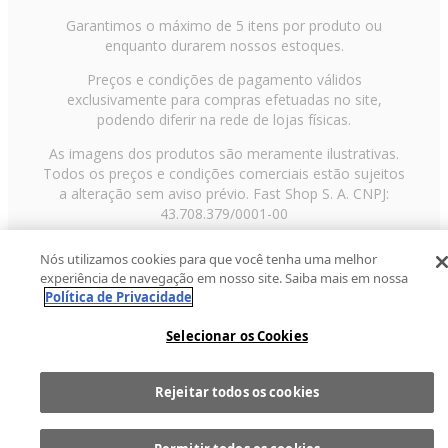
Garantimos o máximo de 5 itens por produto ou
enquanto durarem nossos estoques.
Preços e condições de pagamento válidos
exclusivamente para compras efetuadas no site,
podendo diferir na rede de lojas físicas.
As imagens dos produtos são meramente ilustrativas.
Todos os preços e condições comerciais estão sujeitos
a alteração sem aviso prévio. Fast Shop S. A. CNPJ:
43.708.379/0001-00
Avenida Zaki Narchi, nº 1650, sobreloja, Carandiru, São
Nós utilizamos cookies para que você tenha uma melhor
Paulo/SP, CEP 02029-001, Telefone: 11 3003-3728 ©
experiência de navegação em nosso site. Saiba mais em nossa
2013 Fast Shop - Todos os direitos reservados
RF
Política de Privacidade
Selecionar os Cookies
Rejeitar todos os cookies
Comprar
1