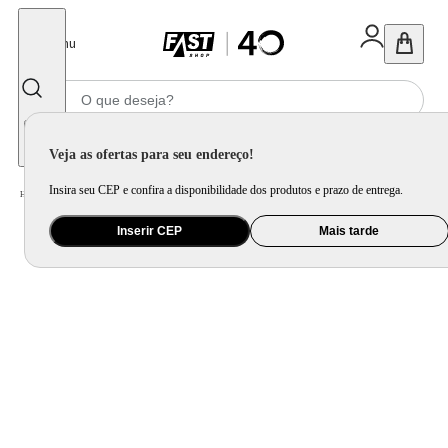
Fechar
Menu
Informe seu CEP
Veja as ofertas para seu endereço!
Insira seu CEP e confira a disponibilidade dos produtos e prazo de entrega.
Home
/
Brinquedo e Colecionável
/
Carrinho, Pista e Autorama
Inserir CEP
Mais tarde