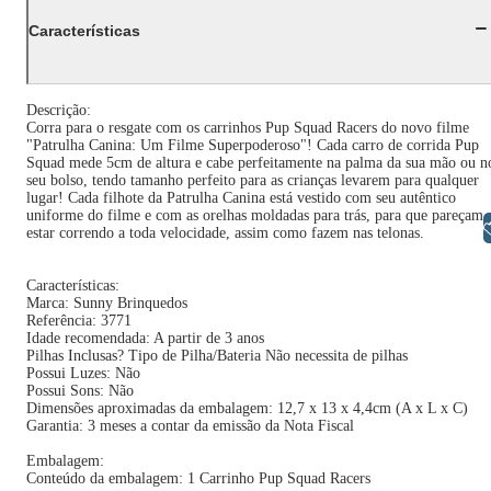
Características
Descrição:
Corra para o resgate com os carrinhos Pup Squad Racers do novo filme
"Patrulha Canina: Um Filme Superpoderoso"! Cada carro de corrida Pup
Squad mede 5cm de altura e cabe perfeitamente na palma da sua mão ou n
seu bolso, tendo tamanho perfeito para as crianças levarem para qualquer
lugar! Cada filhote da Patrulha Canina está vestido com seu autêntico
uniforme do filme e com as orelhas moldadas para trás, para que pareçam
Libras
estar correndo a toda velocidade, assim como fazem nas telonas.
Características:
Marca: Sunny Brinquedos
Referência: 3771
Idade recomendada: A partir de 3 anos
Pilhas Inclusas? Tipo de Pilha/Bateria Não necessita de pilhas
Possui Luzes: Não
Possui Sons: Não
Dimensões aproximadas da embalagem: 12,7 x 13 x 4,4cm (A x L x C)
Garantia: 3 meses a contar da emissão da Nota Fiscal
Embalagem:
Conteúdo da embalagem: 1 Carrinho Pup Squad Racers