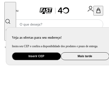
Fechar
Menu
Informe seu CEP
Veja as ofertas para seu endereço!
Insira seu CEP e confira a disponibilidade dos produtos e prazo de entrega.
Home
/
Brinquedo e Colecionável
/
Primeira Infância e Pelúcia
Inserir CEP
Mais tarde