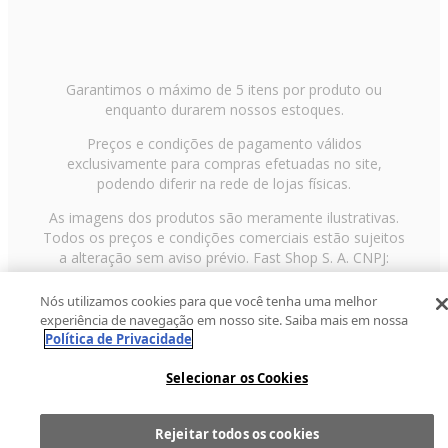
Garantimos o máximo de 5 itens por produto ou
enquanto durarem nossos estoques.
Preços e condições de pagamento válidos
exclusivamente para compras efetuadas no site,
podendo diferir na rede de lojas físicas.
As imagens dos produtos são meramente ilustrativas.
Todos os preços e condições comerciais estão sujeitos
a alteração sem aviso prévio. Fast Shop S. A. CNPJ:
43.708.379/0001-00
Nós utilizamos cookies para que você tenha uma melhor
Avenida Zaki Narchi, nº 1650, sobreloja, Carandiru, São
experiência de navegação em nosso site. Saiba mais em nossa
Paulo/SP, CEP 02029-001, Telefone: 11 3003-3728 ©
Política de Privacidade
2013 Fast Shop - Todos os direitos reservados
RF
Selecionar os Cookies
Rejeitar todos os cookies