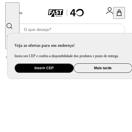
Fechar
Menu
Informe seu CEP
Veja as ofertas para seu endereço!
Insira seu CEP e confira a disponibilidade dos produtos e prazo de entrega.
Home
/
Brinquedo e Colecionável
/
Para Colecionar
Inserir CEP
Mais tarde