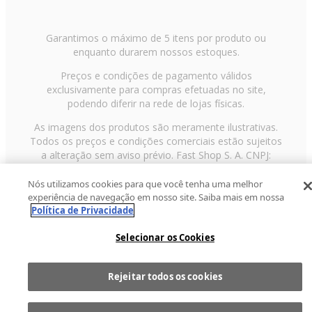
Garantimos o máximo de 5 itens por produto ou
enquanto durarem nossos estoques.
Preços e condições de pagamento válidos
exclusivamente para compras efetuadas no site,
podendo diferir na rede de lojas físicas.
As imagens dos produtos são meramente ilustrativas.
Todos os preços e condições comerciais estão sujeitos
a alteração sem aviso prévio. Fast Shop S. A. CNPJ:
43.708.379/0001-00
Nós utilizamos cookies para que você tenha uma melhor
Avenida Zaki Narchi, nº 1650, sobreloja, Carandiru, São
experiência de navegação em nosso site. Saiba mais em nossa
Paulo/SP, CEP 02029-001, Telefone: 11 3003-3728 ©
Política de Privacidade
2013 Fast Shop - Todos os direitos reservados
RF
Selecionar os Cookies
Rejeitar todos os cookies