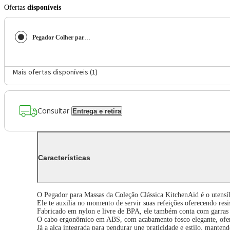
Ofertas
disponíveis
Pegador Colher para Massa Macarrão Multiuso Cinza KitchenAid
Mais ofertas disponíveis (
1
)
Consultar
Entrega e retira
Características
O Pegador para Massas da Coleção Clássica KitchenAid é o utensíl
Ele te auxilia no momento de servir suas refeições oferecendo resi
Fabricado em nylon e livre de BPA, ele também conta com garras ef
O cabo ergonômico em ABS, com acabamento fosco elegante, ofere
Já a alça integrada para pendurar une praticidade e estilo, mante