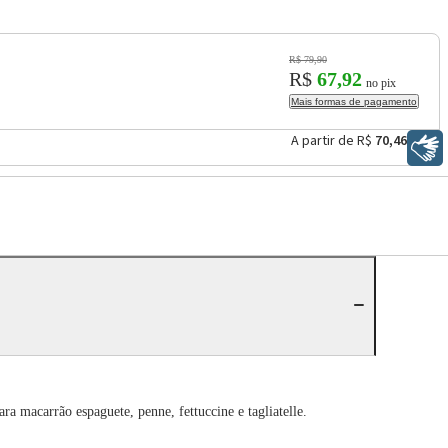
R$ 79,90
R$
67,92
no pix
Mais formas de pagamento
A partir de R$
70,46
Libras
a macarrão espaguete, penne, fettuccine e tagliatelle.