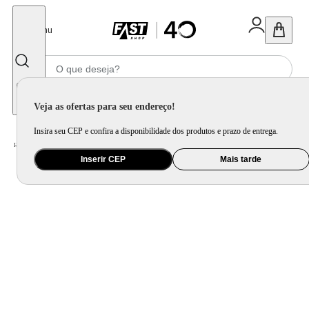
Fechar
Menu
Informe seu CEP
Veja as ofertas para seu endereço!
Insira seu CEP e confira a disponibilidade dos produtos e prazo de entrega.
Home
/
Utilidade Doméstica
/
Cozinha
/
Utensilio de Bancada
Inserir CEP
Mais tarde