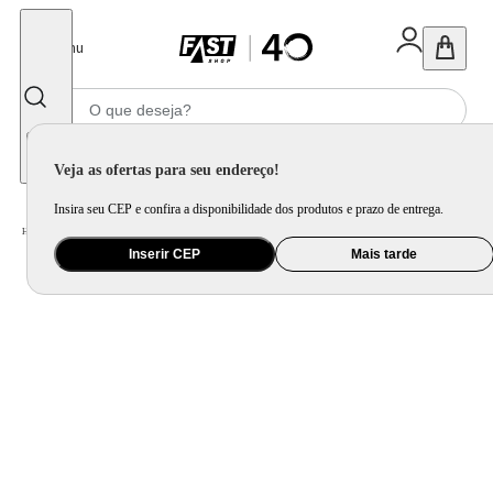
Fechar
Menu
Informe seu CEP
Veja as ofertas para seu endereço!
Insira seu CEP e confira a disponibilidade dos produtos e prazo de entrega.
Home
/
Celular Tablet e Smartwatch
/
Acessório para Celular e Tablet
Inserir CEP
Mais tarde