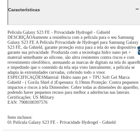
Características
Película Galaxy S23 FE - Privacidade Hydrogel - Gshield
DESCRIÇÃOAumente a resistência com a película para o seu Samsung
Galaxy S23 FE A Película Privacidade de Hydrogel para Samsung Galaxy
S23 FE, da Gshield, garante proteção extra para a tela do seu dispositivo e
Libras
garante sua privacidade. Produzida com a tecnologia hidro nano pet +
material semelhante ao silicone, são ultra resistentes contra riscos e com
revestimento oleofóbico, atenuando as marcas de digitais na tela do aparel
e impedindo que o conteúdo da tela seja visto lateralmente; a película se
adapta às extremidades curvadas, cobrindo todo o visor.
ESPECIFICAÇÕESMaterial: Hidro nano pet + TPU Soft Gel Marca:
Gshield - ( Gorila Shiel d )Espessura: 0,19mm Proteção: Contra pequenos
impactos e riscos à tela Dimensões: Cobre todas as dimensões do aparelho,
podendo haver pequenos recuos para melhor a aderências nas laterais.
Certificações: US Military
EAN: 7908100397576
Itens inclusos:
01 Película Galaxy S23 FE - Privacidade Hydrogel - Gshield