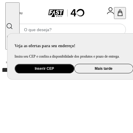
Fechar
Menu
Informe seu CEP
Veja as ofertas para seu endereço!
Insira seu CEP e confira a disponibilidade dos produtos e prazo de entrega.
Home
/
Câmera e Drone
/
Acessório para Câmera e Drone
Inserir CEP
Mais tarde