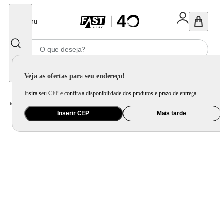
Fechar
Menu
Informe seu CEP
Veja as ofertas para seu endereço!
Insira seu CEP e confira a disponibilidade dos produtos e prazo de entrega.
Home
/
Celular Tablet e Smartwatch
/
Acessório para Celular e Tablet
Inserir CEP
Mais tarde