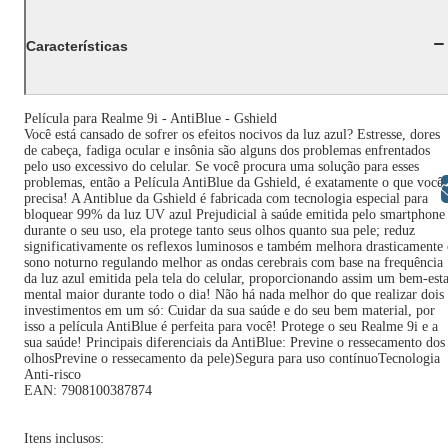
Características
Película para Realme 9i - AntiBlue - Gshield
Você está cansado de sofrer os efeitos nocivos da luz azul? Estresse, dores
de cabeça, fadiga ocular e insônia são alguns dos problemas enfrentados
pelo uso excessivo do celular. Se você procura uma solução para esses
problemas, então a Película AntiBlue da Gshield, é exatamente o que você
Libras
precisa! A Antiblue da Gshield é fabricada com tecnologia especial para
bloquear 99% da luz UV azul Prejudicial à saúde emitida pelo smartphone
durante o seu uso, ela protege tanto seus olhos quanto sua pele; reduz
significativamente os reflexos luminosos e também melhora drasticamente
sono noturno regulando melhor as ondas cerebrais com base na frequência
da luz azul emitida pela tela do celular, proporcionando assim um bem-est
mental maior durante todo o dia! Não há nada melhor do que realizar dois
investimentos em um só: Cuidar da sua saúde e do seu bem material, por
isso a película AntiBlue é perfeita para você! Protege o seu Realme 9i e a
sua saúde! Principais diferenciais da AntiBlue: Previne o ressecamento dos
olhosPrevine o ressecamento da pele)Segura para uso contínuoTecnologia
Anti-risco
EAN: 7908100387874
Itens inclusos: