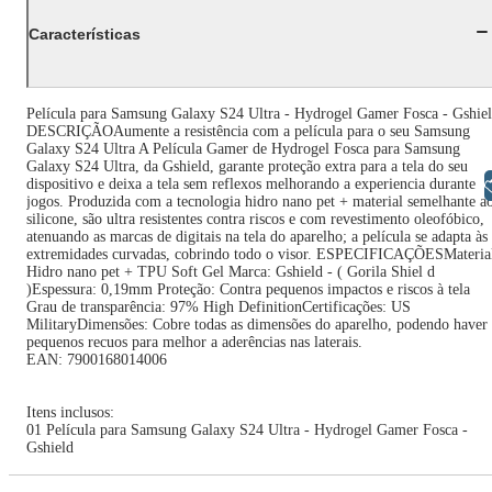
Características
Película para Samsung Galaxy S24 Ultra - Hydrogel Gamer Fosca - Gshie
DESCRIÇÃOAumente a resistência com a película para o seu Samsung
Galaxy S24 Ultra A Película Gamer de Hydrogel Fosca para Samsung
Galaxy S24 Ultra, da Gshield, garante proteção extra para a tela do seu
dispositivo e deixa a tela sem reflexos melhorando a experiencia durante
Libras
jogos. Produzida com a tecnologia hidro nano pet + material semelhante a
silicone, são ultra resistentes contra riscos e com revestimento oleofóbico,
atenuando as marcas de digitais na tela do aparelho; a película se adapta às
extremidades curvadas, cobrindo todo o visor. ESPECIFICAÇÕESMateria
Hidro nano pet + TPU Soft Gel Marca: Gshield - ( Gorila Shiel d
)Espessura: 0,19mm Proteção: Contra pequenos impactos e riscos à tela
Grau de transparência: 97% High DefinitionCertificações: US
MilitaryDimensões: Cobre todas as dimensões do aparelho, podendo haver
pequenos recuos para melhor a aderências nas laterais.
EAN: 7900168014006
Itens inclusos:
01 Película para Samsung Galaxy S24 Ultra - Hydrogel Gamer Fosca -
Gshield