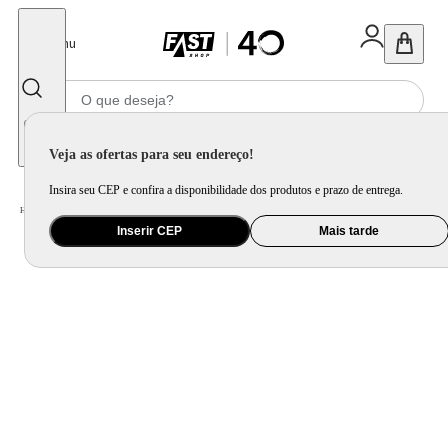
Fechar
Menu
Informe seu CEP
Veja as ofertas para seu endereço!
Insira seu CEP e confira a disponibilidade dos produtos e prazo de entrega.
Home
/
Celular Tablet e Smartwatch
/
Acessório para Celular e Tablet
Inserir CEP
Mais tarde