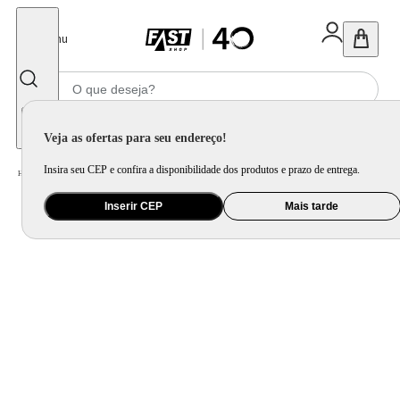
Fechar
Menu
Informe seu CEP
Veja as ofertas para seu endereço!
Insira seu CEP e confira a disponibilidade dos produtos e prazo de entrega.
Home
/
Celular Tablet e Smartwatch
/
Acessório para Celular e Tablet
Inserir CEP
Mais tarde