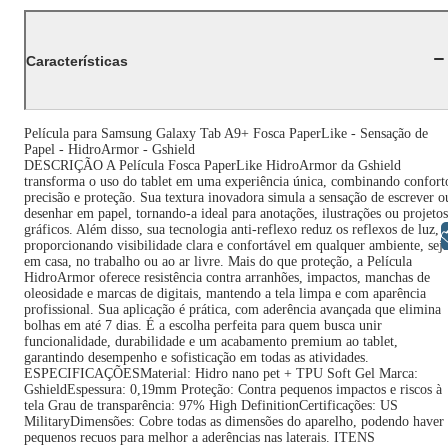
Características
Película para Samsung Galaxy Tab A9+ Fosca PaperLike - Sensação de
Papel - HidroArmor - Gshield
DESCRIÇÃO A Película Fosca PaperLike HidroArmor da Gshield
transforma o uso do tablet em uma experiência única, combinando confort
precisão e proteção. Sua textura inovadora simula a sensação de escrever o
desenhar em papel, tornando-a ideal para anotações, ilustrações ou projetos
gráficos. Além disso, sua tecnologia anti-reflexo reduz os reflexos de luz,
Libras
proporcionando visibilidade clara e confortável em qualquer ambiente, sej
em casa, no trabalho ou ao ar livre. Mais do que proteção, a Película
HidroArmor oferece resistência contra arranhões, impactos, manchas de
oleosidade e marcas de digitais, mantendo a tela limpa e com aparência
profissional. Sua aplicação é prática, com aderência avançada que elimina
bolhas em até 7 dias. É a escolha perfeita para quem busca unir
funcionalidade, durabilidade e um acabamento premium ao tablet,
garantindo desempenho e sofisticação em todas as atividades.
ESPECIFICAÇÕESMaterial: Hidro nano pet + TPU Soft Gel Marca:
GshieldEspessura: 0,19mm Proteção: Contra pequenos impactos e riscos à
tela Grau de transparência: 97% High DefinitionCertificações: US
MilitaryDimensões: Cobre todas as dimensões do aparelho, podendo haver
pequenos recuos para melhor a aderências nas laterais. ITENS