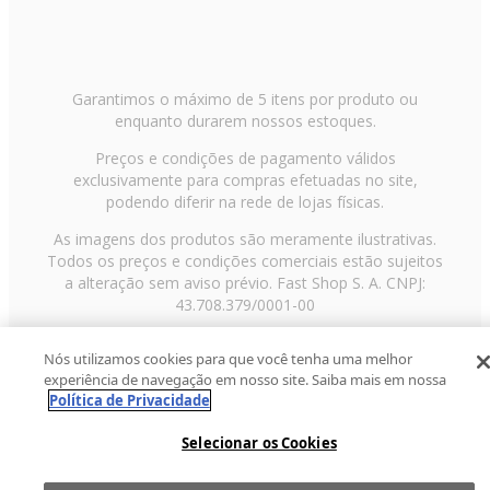
Garantimos o máximo de 5 itens por produto ou
enquanto durarem nossos estoques.
Preços e condições de pagamento válidos
exclusivamente para compras efetuadas no site,
podendo diferir na rede de lojas físicas.
As imagens dos produtos são meramente ilustrativas.
Todos os preços e condições comerciais estão sujeitos
a alteração sem aviso prévio. Fast Shop S. A. CNPJ:
43.708.379/0001-00
Avenida Zaki Narchi, nº 1650, sobreloja, Carandiru, São
Nós utilizamos cookies para que você tenha uma melhor
Paulo/SP, CEP 02029-001, Telefone: 11 3003-3728 ©
experiência de navegação em nosso site. Saiba mais em nossa
2013 Fast Shop - Todos os direitos reservados
RF
Política de Privacidade
Selecionar os Cookies