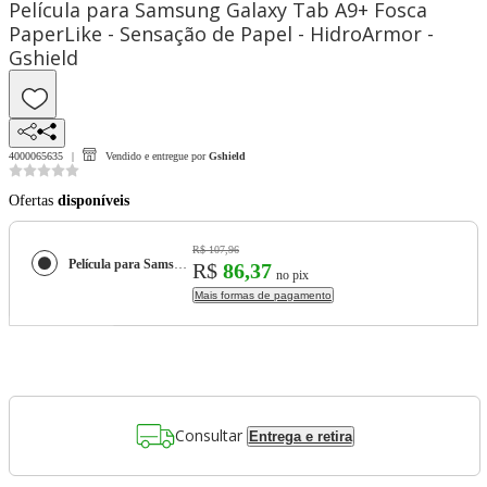
Película para Samsung Galaxy Tab A9+ Fosca
PaperLike - Sensação de Papel - HidroArmor -
Gshield
4000065635
Vendido e entregue por
Gshield
Ofertas
disponíveis
R$ 107,96
Película para Samsung Galaxy Tab A9+ Fosca PaperLike - Sensação de Papel - HidroArmor - Gshield
R$
86,37
no pix
Mais formas de pagamento
Consultar
Entrega e retira