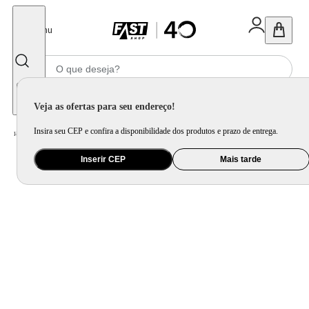
Fechar
Menu
Informe seu CEP
Veja as ofertas para seu endereço!
Insira seu CEP e confira a disponibilidade dos produtos e prazo de entrega.
Home
/
Celular Tablet e Smartwatch
/
Acessório para Celular e Tablet
Inserir CEP
Mais tarde