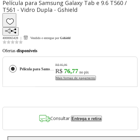
Película para Samsung Galaxy Tab e 9.6 T560 /
T561 - Vidro Dupla - Gshield
4000065428
Vendido e entregue por
Gshield
Ofertas
disponíveis
R$ 95,96
Película para Samsung Galaxy Tab e 9.6 T560 / T561 - Vidro Dupla - Gshield
R$
76,77
no pix
Mais formas de pagamento
Consultar
Entrega e retira