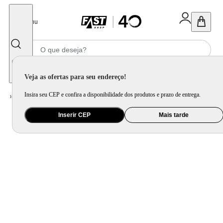
Fechar
Menu
Informe seu CEP
Veja as ofertas para seu endereço!
Insira seu CEP e confira a disponibilidade dos produtos e prazo de entrega.
Home
/
Celular Tablet e Smartwatch
/
Acessório para Celular e Tablet
Inserir CEP
Mais tarde