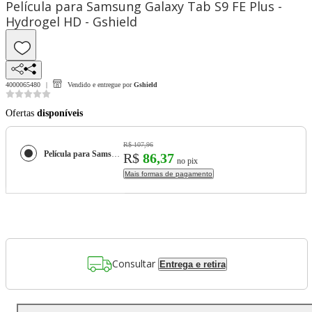
Película para Samsung Galaxy Tab S9 FE Plus -
Hydrogel HD - Gshield
4000065480
Vendido e entregue por
Gshield
Ofertas
disponíveis
R$ 107,96
Película para Samsung Galaxy Tab S9 FE Plus - Hydrogel HD - Gshield
R$
86,37
no pix
Mais formas de pagamento
Consultar
Entrega e retira