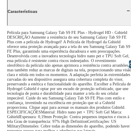
Características
Película para Samsung Galaxy Tab S9 FE Plus - Hydrogel HD - Gshield
DESCRIÇÃO Aumente a resistência do seu Samsung Galaxy Tab S9 FE
Plus com a película de Hydrogel! A Película de Hydrogel da Gshield
oferece uma proteção avançada para a tela do seu Samsung Galaxy Tab S9
FE Plus, garantindo uma experiência duradoura e sem preocupações.
Desenvolvida com a inovadora tecnologia hidro nano pet e TPU Soft Gel,
essa película é resistente contra riscos indesejados. O revestimento
Libras
oleofóbico da película não apenas aprimora a resistência contra arranhões,
mas também reduz as marcas de digitais na tela, proporcionando uma visã
clara e nítida em todos os momentos. A adaptação perfeita às extremidades
curvadas do seu dispositivo assegura uma cobertura completa do visor,
preservando a estética e funcionalidade do aparelho. Escolher a Película de
Hydrogel Gshield é optar por um escudo de proteção sofisticado, que une
tecnologia de ponta e durabilidade para manter a tela do seu celular
impecável. Cuide do seu Samsung Galaxy Tab S9 FE Plus com estilo e
confiança, investindo na excelência em proteção que só a Gshield
proporciona. Clique aqui para acessar os manuais dos produtos Gshield.
ESPECIFICAÇÕESMaterial: Hidro nano pet + TPU Soft Gel Marca:
GshieldEspessura: 0,19mm Proteção: Contra pequenos impactos e riscos à
tela Grau de transparência: 97% High DefinitionCertificações: US
MilitaryDimensões: Cobre todas as dimensões do aparelho, podendo haver
pequenos recuos para melhor a aderências nas laterais.