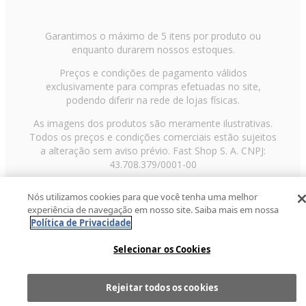
Garantimos o máximo de 5 itens por produto ou
enquanto durarem nossos estoques.
Preços e condições de pagamento válidos
exclusivamente para compras efetuadas no site,
podendo diferir na rede de lojas físicas.
As imagens dos produtos são meramente ilustrativas.
Todos os preços e condições comerciais estão sujeitos
a alteração sem aviso prévio. Fast Shop S. A. CNPJ:
43.708.379/0001-00
Avenida Zaki Narchi, nº 1650, sobreloja, Carandiru, São
Nós utilizamos cookies para que você tenha uma melhor
Paulo/SP, CEP 02029-001, Telefone: 11 3003-3728 ©
experiência de navegação em nosso site. Saiba mais em nossa
2013 Fast Shop - Todos os direitos reservados
RF
Política de Privacidade
Selecionar os Cookies
Rejeitar todos os cookies