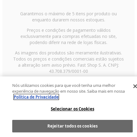
Garantimos o máximo de 5 itens por produto ou
enquanto durarem nossos estoques.
Preços e condições de pagamento válidos
exclusivamente para compras efetuadas no site,
podendo diferir na rede de lojas físicas.
As imagens dos produtos são meramente ilustrativas.
Todos os preços e condições comerciais estão sujeitos
a alteração sem aviso prévio. Fast Shop S. A. CNPJ:
43.708.379/0001-00
Avenida Zaki Narchi, nº 1650, sobreloja, Carandiru, São
Nós utilizamos cookies para que você tenha uma melhor
Paulo/SP, CEP 02029-001, Telefone: 11 3003-3728 ©
experiência de navegação em nosso site. Saiba mais em nossa
2013 Fast Shop - Todos os direitos reservados
RF
Política de Privacidade
Selecionar os Cookies
Rejeitar todos os cookies