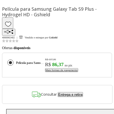
Película para Samsung Galaxy Tab S9 Plus -
Hydrogel HD - Gshield
4000065482
Vendido e entregue por
Gshield
Ofertas
disponíveis
R$ 107,96
Película para Samsung Galaxy Tab S9 Plus - Hydrogel HD - Gshield
R$
86,37
no pix
Mais formas de pagamento
Consultar
Entrega e retira