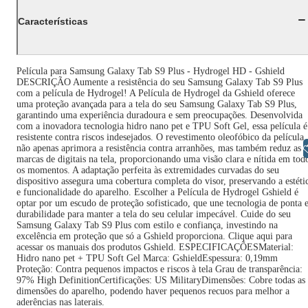
Características
Película para Samsung Galaxy Tab S9 Plus - Hydrogel HD - Gshield
DESCRIÇÃO Aumente a resistência do seu Samsung Galaxy Tab S9 Plus
com a película de Hydrogel! A Película de Hydrogel da Gshield oferece
uma proteção avançada para a tela do seu Samsung Galaxy Tab S9 Plus,
garantindo uma experiência duradoura e sem preocupações. Desenvolvida
com a inovadora tecnologia hidro nano pet e TPU Soft Gel, essa película é
resistente contra riscos indesejados. O revestimento oleofóbico da película
Libras
não apenas aprimora a resistência contra arranhões, mas também reduz as
marcas de digitais na tela, proporcionando uma visão clara e nítida em tod
os momentos. A adaptação perfeita às extremidades curvadas do seu
dispositivo assegura uma cobertura completa do visor, preservando a estéti
e funcionalidade do aparelho. Escolher a Película de Hydrogel Gshield é
optar por um escudo de proteção sofisticado, que une tecnologia de ponta 
durabilidade para manter a tela do seu celular impecável. Cuide do seu
Samsung Galaxy Tab S9 Plus com estilo e confiança, investindo na
excelência em proteção que só a Gshield proporciona. Clique aqui para
acessar os manuais dos produtos Gshield. ESPECIFICAÇÕESMaterial:
Hidro nano pet + TPU Soft Gel Marca: GshieldEspessura: 0,19mm
Proteção: Contra pequenos impactos e riscos à tela Grau de transparência:
97% High DefinitionCertificações: US MilitaryDimensões: Cobre todas as
dimensões do aparelho, podendo haver pequenos recuos para melhor a
aderências nas laterais.