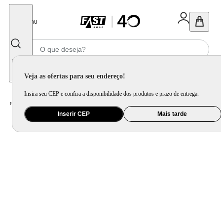
Fechar
Menu
Informe seu CEP
Veja as ofertas para seu endereço!
Insira seu CEP e confira a disponibilidade dos produtos e prazo de entrega.
Home
/
Celular Tablet e Smartwatch
/
Acessório para Celular e Tablet
Inserir CEP
Mais tarde