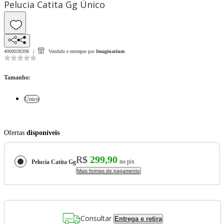
Pelucia Catita Gg Único
4000038398
Vendido e entregue por
Imaginarium
Tamanho
:
Único
Ofertas
disponíveis
R$
299,90
no pix
Pelucia Catita Gg
Mais formas de pagamento
Consultar
Entrega e retira