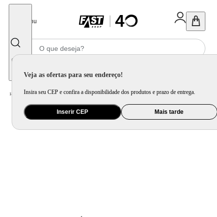
Fechar
Menu
Informe seu CEP
Veja as ofertas para seu endereço!
Insira seu CEP e confira a disponibilidade dos produtos e prazo de entrega.
Home
/
Presentes
/
Presente Criativo
/
Pelucia Catita Gg
Inserir CEP
Mais tarde