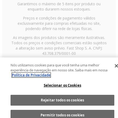
Garantimos o máximo de 5 itens por produto ou
enquanto durarem nossos estoques.
Preços e condições de pagamento válidos
exclusivamente para compras efetuadas no site,
podendo diferir na rede de lojas físicas.
As imagens dos produtos são meramente ilustrativas.
Todos os preços e condições comerciais estão sujeitos
a alteração sem aviso prévio. Fast Shop S. A. CNPJ:
43.708.379/0001-00
Avenida Zaki Narchi, nº 1650, sobreloja, Carandiru, São
Nós utilizamos cookies para que você tenha uma melhor
Paulo/SP, CEP 02029-001, Telefone: 11 3003-3728 ©
experiência de navegação em nosso site. Saiba mais em nossa
2013 Fast Shop - Todos os direitos reservados
RF
Política de Privacidade
Selecionar os Cookies
Rejeitar todos os cookies
Comprar
1
Permitir todos os cookies