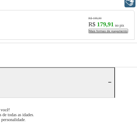
Libras
R$ 199,90
R$
179,91
no pix
Mais formas de pagamento
 você!
 de todas as idades.
 personalidade.