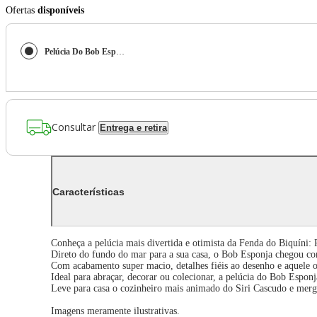
Ofertas
disponíveis
Pelúcia Do Bob Esponja Com 45Cm Multikids - BR2521 BR2521
Consultar
Entrega e retira
Características
Conheça a pelúcia mais divertida e otimista da Fenda do Biquíni
Direto do fundo do mar para a sua casa, o Bob Esponja chegou com
Com acabamento super macio, detalhes fiéis ao desenho e aquele olh
Ideal para abraçar, decorar ou colecionar, a pelúcia do Bob Espon
Leve para casa o cozinheiro mais animado do Siri Cascudo e mer
Imagens meramente ilustrativas.