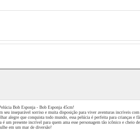
: Pelúcia Bob Esponja - Bob Esponja 45cm!
 seu inseparável sorriso e muita disposição para viver aventuras incríveis com
ar alegre que conquista todo mundo, essa pelúcia é perfeita para crianças e fãs
ja é um presente incrível para quem ama esse personagem tão icônico e cheio de
gulhe em um mar de diversão!