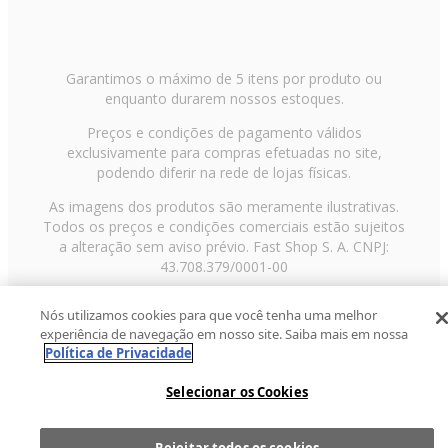
Garantimos o máximo de 5 itens por produto ou
enquanto durarem nossos estoques.
Preços e condições de pagamento válidos
exclusivamente para compras efetuadas no site,
podendo diferir na rede de lojas físicas.
As imagens dos produtos são meramente ilustrativas.
Todos os preços e condições comerciais estão sujeitos
a alteração sem aviso prévio. Fast Shop S. A. CNPJ:
43.708.379/0001-00
Avenida Zaki Narchi, nº 1650, sobreloja, Carandiru, São
Nós utilizamos cookies para que você tenha uma melhor
Paulo/SP, CEP 02029-001, Telefone: 11 3003-3728 ©
experiência de navegação em nosso site. Saiba mais em nossa
2013 Fast Shop - Todos os direitos reservados
RF
Política de Privacidade
Selecionar os Cookies