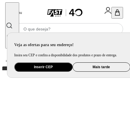
Fechar
Menu
Informe seu CEP
Veja as ofertas para seu endereço!
Insira seu CEP e confira a disponibilidade dos produtos e prazo de entrega.
Home
/
Brinquedo e Colecionável
/
Primeira Infância e Pelúcia
Inserir CEP
Mais tarde