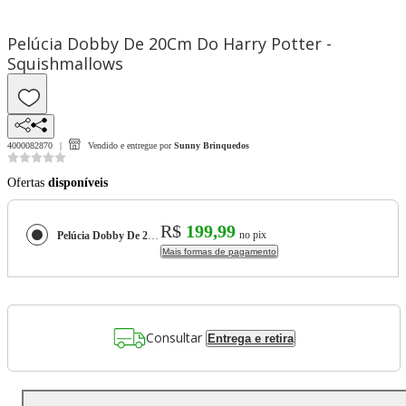
Pelúcia Dobby De 20Cm Do Harry Potter -
Squishmallows
4000082870
Vendido e entregue por
Sunny Brinquedos
Ofertas
disponíveis
R$
199,99
no pix
Pelúcia Dobby De 20Cm Do Harry Potter - Squishmallows
Mais formas de pagamento
Consultar
Entrega e retira