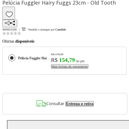
Pelúcia Fuggler Hairy Fuggs 23cm - Old Tooth
4000051690
Vendido e entregue por
Candide
Ofertas
disponíveis
R$ 179,99
Pelúcia Fuggler Hairy Fuggs 23cm - Old Tooth
R$
154,79
no pix
Mais formas de pagamento
Consultar
Entrega e retira