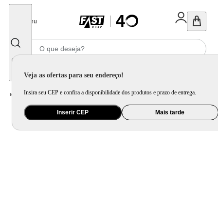
Fechar
Menu
Informe seu CEP
Veja as ofertas para seu endereço!
Insira seu CEP e confira a disponibilidade dos produtos e prazo de entrega.
Home
/
Brinquedo e Colecionável
/
Primeira Infância e Pelúcia
Inserir CEP
Mais tarde