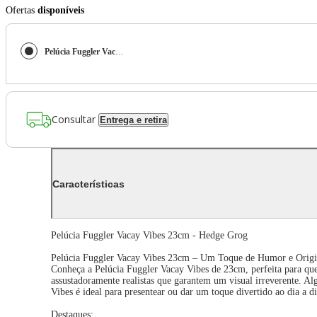
Ofertas
disponíveis
Pelúcia Fuggler Vacay Vibes 23cm - Hedge Grog
Consultar
Entrega e retira
Características
Pelúcia Fuggler Vacay Vibes 23cm - Hedge Grog
Pelúcia Fuggler Vacay Vibes 23cm – Um Toque de Humor e Origi
Conheça a Pelúcia Fuggler Vacay Vibes de 23cm, perfeita para quem
assustadoramente realistas que garantem um visual irreverente. Al
Vibes é ideal para presentear ou dar um toque divertido ao dia a di
Destaques: