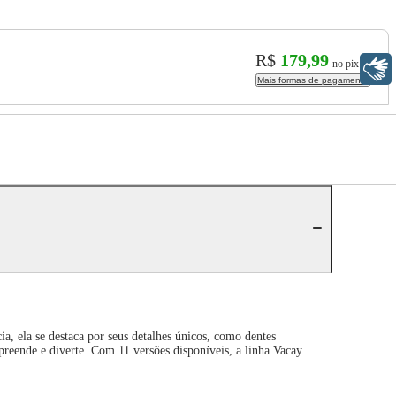
R$
179,99
no pix
Libras
Mais formas de pagamento
a, ela se destaca por seus detalhes únicos, como dentes
preende e diverte. Com 11 versões disponíveis, a linha Vacay