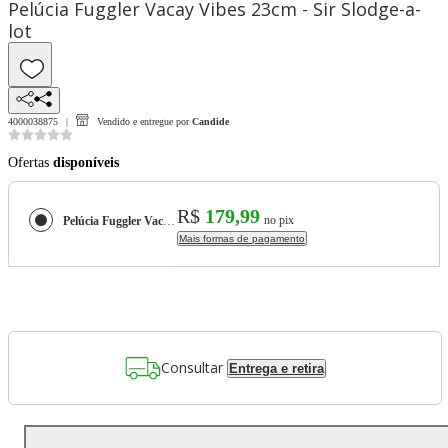
Pelúcia Fuggler Vacay Vibes 23cm - Sir Slodge-a-
lot
4000038875
Vendido e entregue por
Candide
Ofertas
disponíveis
R$
179,99
no pix
Pelúcia Fuggler Vacay Vibes 23cm - Sir Slodge-a-lot
Mais formas de pagamento
Consultar
Entrega e retira