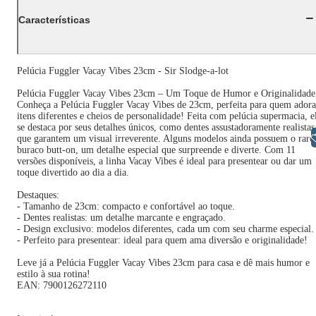
Características
Pelúcia Fuggler Vacay Vibes 23cm - Sir Slodge-a-lot
Pelúcia Fuggler Vacay Vibes 23cm – Um Toque de Humor e Originalidade
Conheça a Pelúcia Fuggler Vacay Vibes de 23cm, perfeita para quem adora
itens diferentes e cheios de personalidade! Feita com pelúcia supermacia, e
se destaca por seus detalhes únicos, como dentes assustadoramente realistas
Libras
que garantem um visual irreverente. Alguns modelos ainda possuem o raro
buraco butt-on, um detalhe especial que surpreende e diverte. Com 11
versões disponíveis, a linha Vacay Vibes é ideal para presentear ou dar um
toque divertido ao dia a dia.
Destaques:
- Tamanho de 23cm: compacto e confortável ao toque.
- Dentes realistas: um detalhe marcante e engraçado.
- Design exclusivo: modelos diferentes, cada um com seu charme especial.
- Perfeito para presentear: ideal para quem ama diversão e originalidade!
Leve já a Pelúcia Fuggler Vacay Vibes 23cm para casa e dê mais humor e
estilo à sua rotina!
EAN: 7900126272110