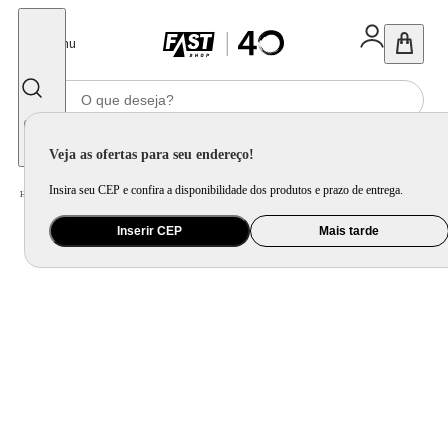
Fechar
Menu
Informe seu CEP
Veja as ofertas para seu endereço!
Insira seu CEP e confira a disponibilidade dos produtos e prazo de entrega.
Home
/
Brinquedo e Colecionável
/
Primeira Infância e Pelúcia
Inserir CEP
Mais tarde