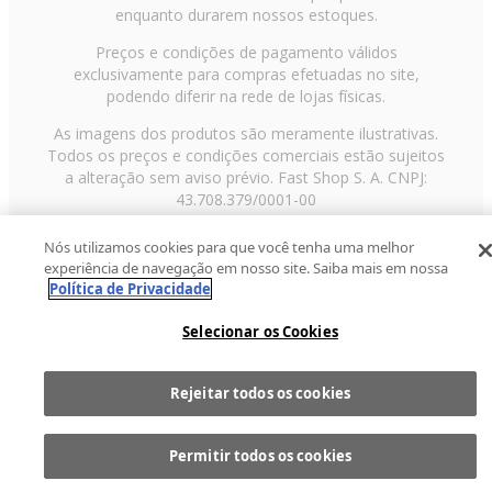
enquanto durarem nossos estoques.
Preços e condições de pagamento válidos
exclusivamente para compras efetuadas no site,
podendo diferir na rede de lojas físicas.
As imagens dos produtos são meramente ilustrativas.
Todos os preços e condições comerciais estão sujeitos
a alteração sem aviso prévio. Fast Shop S. A. CNPJ:
43.708.379/0001-00
Avenida Zaki Narchi, nº 1650, sobreloja, Carandiru, São
Nós utilizamos cookies para que você tenha uma melhor
Paulo/SP, CEP 02029-001, Telefone: 11 3003-3728 ©
experiência de navegação em nosso site. Saiba mais em nossa
2013 Fast Shop - Todos os direitos reservados
RF
Política de Privacidade
Selecionar os Cookies
Rejeitar todos os cookies
Comprar
1
Permitir todos os cookies