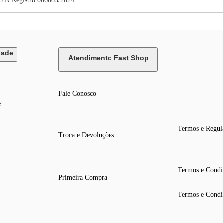
8 N Registro 006083/2024
dade
Atendimento Fast Shop
Fale Conosco
e
Termos e Regul
Troca e Devoluções
Termos e Condi
Primeira Compra
Termos e Condi