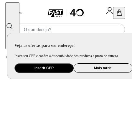
Fechar
Menu
Informe seu CEP
Veja as ofertas para seu endereço!
Insira seu CEP e confira a disponibilidade dos produtos e prazo de entrega.
Home
/
Brinquedo e Colecionável
/
Primeira Infância e Pelúcia
Inserir CEP
Mais tarde