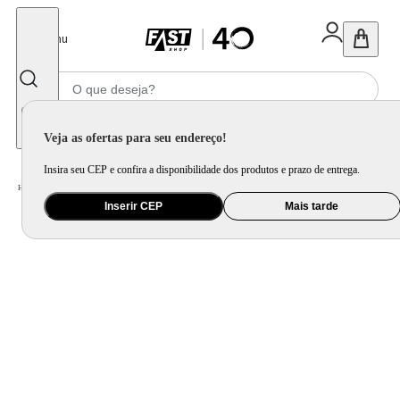
Fechar
Menu
Informe seu CEP
Veja as ofertas para seu endereço!
Insira seu CEP e confira a disponibilidade dos produtos e prazo de entrega.
Home
/
Presentes
/
Presente Criativo
/
Pelúcia HP Hagrid
Inserir CEP
Mais tarde