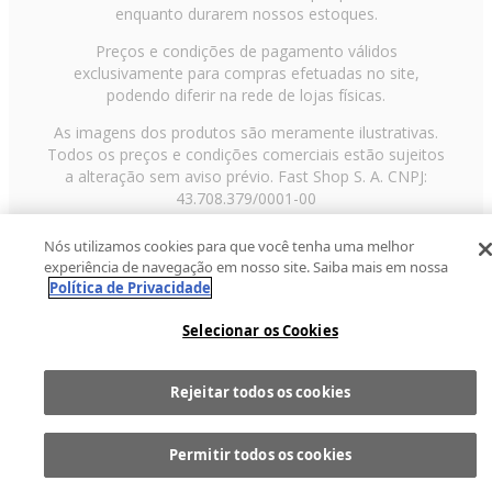
enquanto durarem nossos estoques.
Preços e condições de pagamento válidos
exclusivamente para compras efetuadas no site,
podendo diferir na rede de lojas físicas.
As imagens dos produtos são meramente ilustrativas.
Todos os preços e condições comerciais estão sujeitos
a alteração sem aviso prévio. Fast Shop S. A. CNPJ:
43.708.379/0001-00
Avenida Zaki Narchi, nº 1650, sobreloja, Carandiru, São
Nós utilizamos cookies para que você tenha uma melhor
Paulo/SP, CEP 02029-001, Telefone: 11 3003-3728 ©
experiência de navegação em nosso site. Saiba mais em nossa
2013 Fast Shop - Todos os direitos reservados
RF
Política de Privacidade
Selecionar os Cookies
Rejeitar todos os cookies
Comprar
1
Permitir todos os cookies