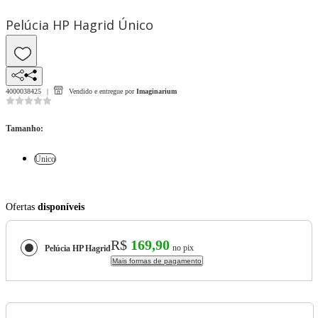
Pelúcia HP Hagrid Único
4000038425
Vendido e entregue por
Imaginarium
Tamanho
:
Único
Ofertas
disponíveis
R$
169,90
no pix
Pelúcia HP Hagrid
Mais formas de pagamento