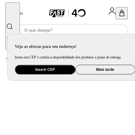
Fechar
Menu
Informe seu CEP
Veja as ofertas para seu endereço!
Insira seu CEP e confira a disponibilidade dos produtos e prazo de entrega.
Home
/
Brinquedo e Colecionável
/
Primeira Infância e Pelúcia
Inserir CEP
Mais tarde