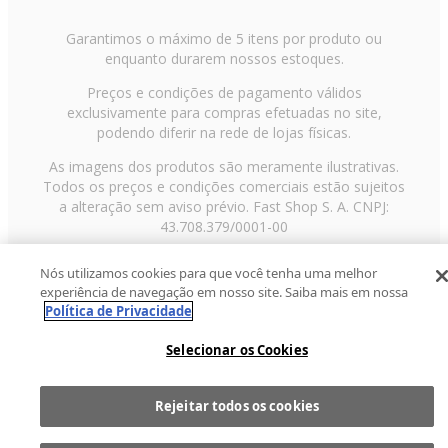
Garantimos o máximo de 5 itens por produto ou
enquanto durarem nossos estoques.
Preços e condições de pagamento válidos
exclusivamente para compras efetuadas no site,
podendo diferir na rede de lojas físicas.
As imagens dos produtos são meramente ilustrativas.
Todos os preços e condições comerciais estão sujeitos
a alteração sem aviso prévio. Fast Shop S. A. CNPJ:
43.708.379/0001-00
Avenida Zaki Narchi, nº 1650, sobreloja, Carandiru, São
Nós utilizamos cookies para que você tenha uma melhor
Paulo/SP, CEP 02029-001, Telefone: 11 3003-3728 ©
experiência de navegação em nosso site. Saiba mais em nossa
2013 Fast Shop - Todos os direitos reservados
RF
Política de Privacidade
Selecionar os Cookies
Rejeitar todos os cookies