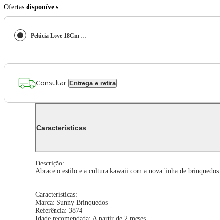
Ofertas
disponíveis
Pelúcia Love 18Cm Da Hello Kitty Cupcake Hello Kitty Amigos
Consultar
Entrega e retira
Características
Descrição:
Abrace o estilo e a cultura kawaii com a nova linha de brinquedos
Características:
Marca: Sunny Brinquedos
Referência: 3874
Idade recomendada: A partir de 2 meses