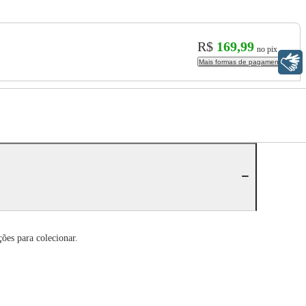
R$
169,99
no pix
Libras
Mais formas de pagamento
ões para colecionar.