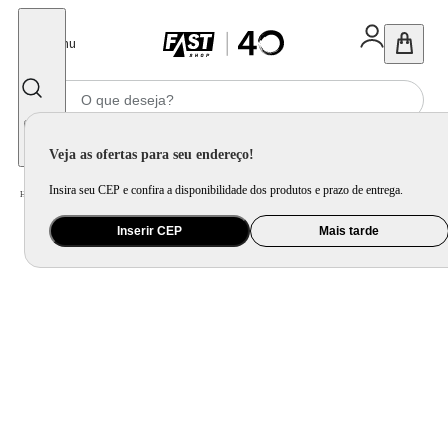
Fechar
Menu
Informe seu CEP
Veja as ofertas para seu endereço!
Insira seu CEP e confira a disponibilidade dos produtos e prazo de entrega.
Home
/
Brinquedo e Colecionável
/
Primeira Infância e Pelúcia
Inserir CEP
Mais tarde