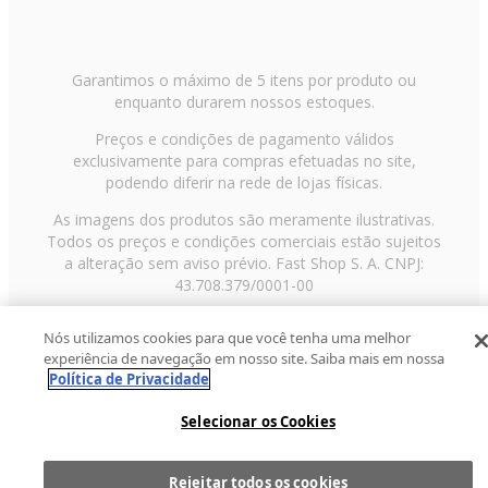
Garantimos o máximo de 5 itens por produto ou
enquanto durarem nossos estoques.
Preços e condições de pagamento válidos
exclusivamente para compras efetuadas no site,
podendo diferir na rede de lojas físicas.
As imagens dos produtos são meramente ilustrativas.
Todos os preços e condições comerciais estão sujeitos
a alteração sem aviso prévio. Fast Shop S. A. CNPJ:
43.708.379/0001-00
Avenida Zaki Narchi, nº 1650, sobreloja, Carandiru, São
Nós utilizamos cookies para que você tenha uma melhor
Paulo/SP, CEP 02029-001, Telefone: 11 3003-3728 ©
experiência de navegação em nosso site. Saiba mais em nossa
2013 Fast Shop - Todos os direitos reservados
RF
Política de Privacidade
Selecionar os Cookies
Rejeitar todos os cookies