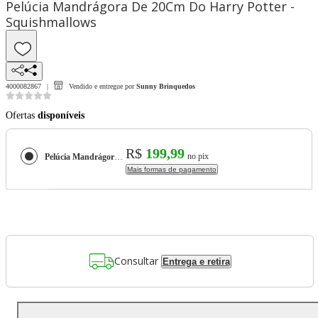
Pelúcia Mandrágora De 20Cm Do Harry Potter -
Squishmallows
4000082867
Vendido e entregue por
Sunny Brinquedos
Ofertas
disponíveis
R$
199,99
no pix
Pelúcia Mandrágora De 20Cm Do Harry Potter - Squishmallows
Mais formas de pagamento
Consultar
Entrega e retira