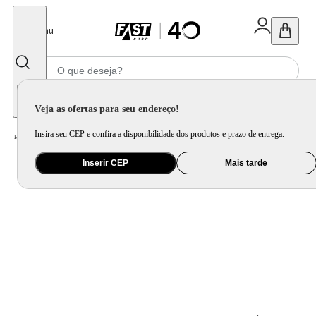
Fechar
Menu
Informe seu CEP
Veja as ofertas para seu endereço!
Insira seu CEP e confira a disponibilidade dos produtos e prazo de entrega.
Home
/
Presentes
/
Presente Criativo
/
Pelucia Mascotinho Mozi Cadeado 30CM
Inserir CEP
Mais tarde