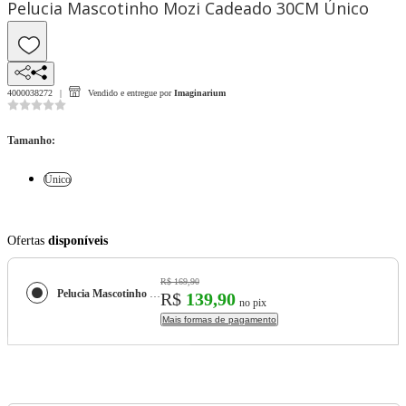
Pelucia Mascotinho Mozi Cadeado 30CM Único
4000038272
Vendido e entregue por
Imaginarium
Tamanho
:
Único
Ofertas
disponíveis
R$ 169,90
Pelucia Mascotinho Mozi Cadeado 30CM
R$
139,90
no pix
Mais formas de pagamento