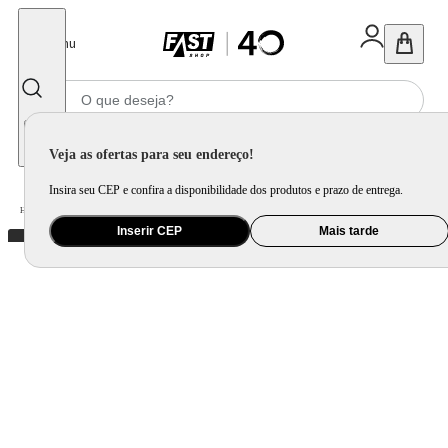
Fechar
Menu
Informe seu CEP
Veja as ofertas para seu endereço!
Insira seu CEP e confira a disponibilidade dos produtos e prazo de entrega.
Home
/
Brinquedo e Colecionável
/
Primeira Infância e Pelúcia
Inserir CEP
Mais tarde