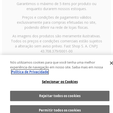
Garantimos o máximo de 5 itens por produto ou
enquanto durarem nossos estoques.
Preços e condições de pagamento válidos
exclusivamente para compras efetuadas no site,
podendo diferir na rede de lojas físicas.
As imagens dos produtos são meramente ilustrativas.
Todos os preços e condições comerciais estão sujeitos
a alteração sem aviso prévio. Fast Shop S. A. CNPJ:
43.708.379/0001-00
Avenida Zaki Narchi, nº 1650, sobreloja, Carandiru, São
Nós utilizamos cookies para que você tenha uma melhor
Paulo/SP, CEP 02029-001, Telefone: 11 3003-3728 ©
experiência de navegação em nosso site. Saiba mais em nossa
2013 Fast Shop - Todos os direitos reservados
RF
Política de Privacidade
Selecionar os Cookies
Rejeitar todos os cookies
Comprar
1
Permitir todos os cookies