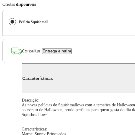
Ofertas
disponíveis
Pelúcia Squishmallow Kensington De 19Cm - Halloween
Consultar
Entrega e retira
Características
Descrição:
As novas pelúcias de Squishmallows com a temática de Halloween c
ao evento de Halloween, sendo perfeitas para quem gosta do dia da
Squishmallows!
Características:
Marca: Sunny Brinquedos