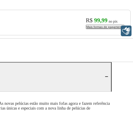
R$
99,99
no pix
Mais formas de pagamento
Libras
s novas pelúcias estão muito mais fofas agora e fazem referência
ias únicas e especiais com a nova linha de pelúcias de