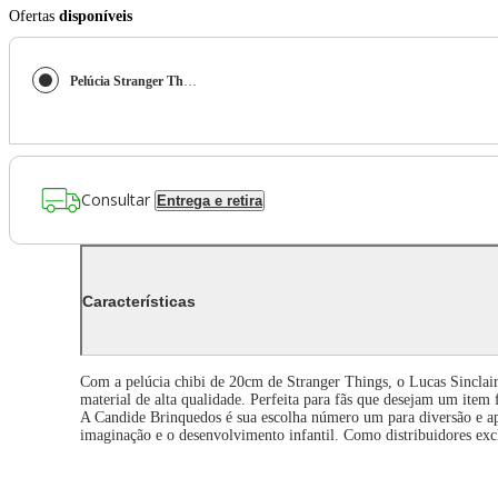
Ofertas
disponíveis
Pelúcia Stranger Things Chibi 20cm - Lucas
Consultar
Entrega e retira
Características
Com a pelúcia chibi de 20cm de Stranger Things, o Lucas Sinclair s
material de alta qualidade. Perfeita para fãs que desejam um item
A Candide Brinquedos é sua escolha número um para diversão e ap
imaginação e o desenvolvimento infantil. Como distribuidores exc