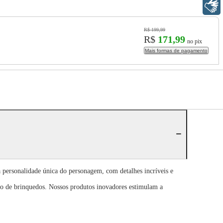
Libras
R$ 199,99
R$
171,99
no pix
Mais formas de pagamento
 a personalidade única do personagem, com detalhes incríveis e
o de brinquedos. Nossos produtos inovadores estimulam a