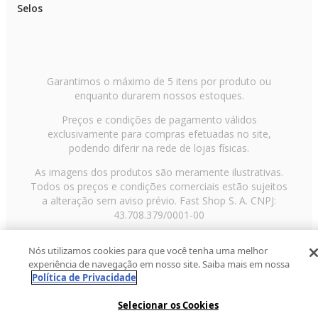
Selos
Garantimos o máximo de 5 itens por produto ou
enquanto durarem nossos estoques.
Preços e condições de pagamento válidos
exclusivamente para compras efetuadas no site,
podendo diferir na rede de lojas físicas.
As imagens dos produtos são meramente ilustrativas.
Todos os preços e condições comerciais estão sujeitos
a alteração sem aviso prévio. Fast Shop S. A. CNPJ:
43.708.379/0001-00
Avenida Zaki Narchi, nº 1650, sobreloja, Carandiru, São
Nós utilizamos cookies para que você tenha uma melhor
Paulo/SP, CEP 02029-001, Telefone: 11 3003-3728 ©
experiência de navegação em nosso site. Saiba mais em nossa
2013 Fast Shop - Todos os direitos reservados
RF
Política de Privacidade
Selecionar os Cookies