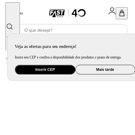
Fechar
Menu
Informe seu CEP
Veja as ofertas para seu endereço!
Insira seu CEP e confira a disponibilidade dos produtos e prazo de entrega.
Home
/
Utilidade Doméstica
/
Cozinha
/
Utensílio de Preparo
Inserir CEP
Mais tarde