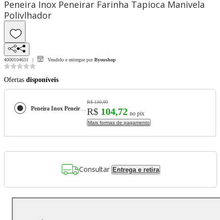
Peneira Inox Peneirar Farinha Tapioca Manivela
Polivlhador
4000104631
Vendido e entregue por
Byoushop
Ofertas
disponíveis
R$ 130,90
Peneira Inox Peneirar Farinha Tapioca Manivela Polivlhador
R$
104,72
no pix
Mais formas de pagamento
Consultar
Entrega e retira