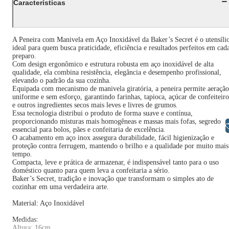
Características
A Peneira com Manivela em Aço Inoxidável da Baker’s Secret é o utensíli
ideal para quem busca praticidade, eficiência e resultados perfeitos em cad
preparo.
Com design ergonômico e estrutura robusta em aço inoxidável de alta
qualidade, ela combina resistência, elegância e desempenho profissional,
elevando o padrão da sua cozinha.
Equipada com mecanismo de manivela giratória, a peneira permite aeração
uniforme e sem esforço, garantindo farinhas, tapioca, açúcar de confeiteiro
e outros ingredientes secos mais leves e livres de grumos.
Essa tecnologia distribui o produto de forma suave e contínua,
proporcionando misturas mais homogêneas e massas mais fofas, segredo
Libras
essencial para bolos, pães e confeitaria de excelência.
O acabamento em aço inox assegura durabilidade, fácil higienização e
proteção contra ferrugem, mantendo o brilho e a qualidade por muito mais
tempo.
Compacta, leve e prática de armazenar, é indispensável tanto para o uso
doméstico quanto para quem leva a confeitaria a sério.
Baker’s Secret, tradição e inovação que transformam o simples ato de
cozinhar em uma verdadeira arte.
Material: Aço Inoxidável
Medidas:
Altura: 16cm