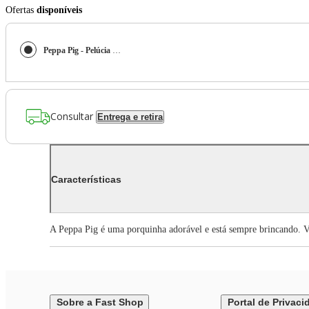
Ofertas
disponíveis
Peppa Pig - Pelúcia De 15 Cm - Peppa
Consultar
Entrega e retira
Características
A Peppa Pig é uma porquinha adorável e está sempre brincando. V
Sobre a Fast Shop
Portal de Privaci