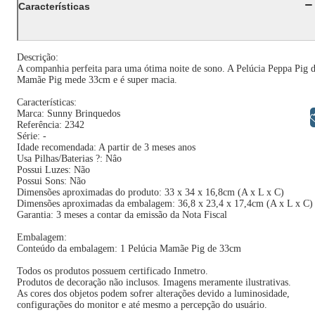
Características
Descrição:
A companhia perfeita para uma ótima noite de sono. A Pelúcia Peppa Pig 
Mamãe Pig mede 33cm e é super macia.
Características:
Marca: Sunny Brinquedos
Libras
Referência: 2342
Série: -
Idade recomendada: A partir de 3 meses anos
Usa Pilhas/Baterias ?: Nâo
Possui Luzes: Não
Possui Sons: Não
Dimensões aproximadas do produto: 33 x 34 x 16,8cm (A x L x C)
Dimensões aproximadas da embalagem: 36,8 x 23,4 x 17,4cm (A x L x C)
Garantia: 3 meses a contar da emissão da Nota Fiscal
Embalagem:
Conteúdo da embalagem: 1 Pelúcia Mamãe Pig de 33cm
Todos os produtos possuem certificado Inmetro.
Produtos de decoração não inclusos. Imagens meramente ilustrativas.
As cores dos objetos podem sofrer alterações devido a luminosidade,
configurações do monitor e até mesmo a percepção do usuário.