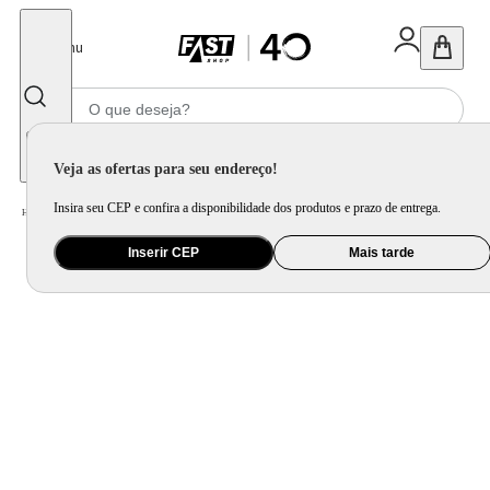
Fechar
Menu
Informe seu CEP
Veja as ofertas para seu endereço!
Insira seu CEP e confira a disponibilidade dos produtos e prazo de entrega.
Home
/
Brinquedo e Colecionável
/
Primeira Infância e Pelúcia
Inserir CEP
Mais tarde