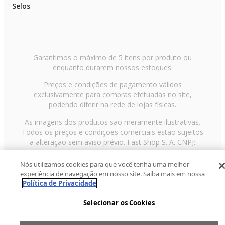
Selos
Garantimos o máximo de 5 itens por produto ou
enquanto durarem nossos estoques.
Preços e condições de pagamento válidos
exclusivamente para compras efetuadas no site,
podendo diferir na rede de lojas físicas.
As imagens dos produtos são meramente ilustrativas.
Todos os preços e condições comerciais estão sujeitos
a alteração sem aviso prévio. Fast Shop S. A. CNPJ:
43.708.379/0001-00
Nós utilizamos cookies para que você tenha uma melhor
Avenida Zaki Narchi, nº 1650, sobreloja, Carandiru, São
experiência de navegação em nosso site. Saiba mais em nossa
Paulo/SP, CEP 02029-001, Telefone: 11 3003-3728 ©
Política de Privacidade
2013 Fast Shop - Todos os direitos reservados
RF
Selecionar os Cookies