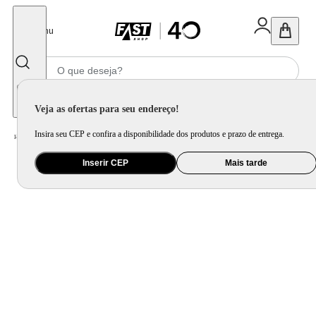
Fechar
Menu
Informe seu CEP
Veja as ofertas para seu endereço!
Insira seu CEP e confira a disponibilidade dos produtos e prazo de entrega.
Home
/
Mercado
/
Alimentos
/
Condimento, Tempero e Especiaria
Inserir CEP
Mais tarde