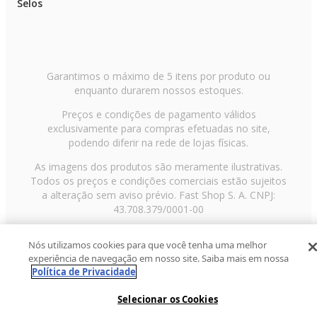
Selos
Garantimos o máximo de 5 itens por produto ou
enquanto durarem nossos estoques.
Preços e condições de pagamento válidos
exclusivamente para compras efetuadas no site,
podendo diferir na rede de lojas físicas.
As imagens dos produtos são meramente ilustrativas.
Todos os preços e condições comerciais estão sujeitos
a alteração sem aviso prévio. Fast Shop S. A. CNPJ:
43.708.379/0001-00
Avenida Zaki Narchi, nº 1650, sobreloja, Carandiru, São
Nós utilizamos cookies para que você tenha uma melhor
Paulo/SP, CEP 02029-001, Telefone: 11 3003-3728 ©
experiência de navegação em nosso site. Saiba mais em nossa
2013 Fast Shop - Todos os direitos reservados
RF
Política de Privacidade
Selecionar os Cookies