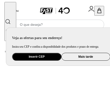
Fechar
Menu
Informe seu CEP
Veja as ofertas para seu endereço!
Insira seu CEP e confira a disponibilidade dos produtos e prazo de entrega.
Home
/
Utilidade Doméstica
/
Mesa
/
Servir
Inserir CEP
Mais tarde